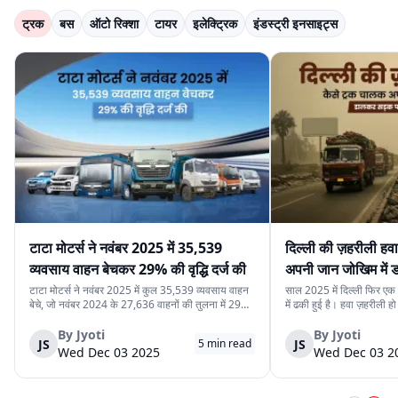
ट्रक
बस
ऑटो रिक्शा
टायर
इलेक्ट्रिक
इंडस्ट्री इनसाइट्स
टाटा मोटर्स ने नवंबर 2025 में 35,539
दिल्ली की ज़हरीली हव
व्यवसाय वाहन बेचकर 29% की वृद्धि दर्ज की
अपनी जान जोखिम में
कर रहे हैं
टाटा मोटर्स ने नवंबर 2025 में कुल 35,539 व्यवसाय वाहन
साल 2025 में दिल्ली फिर एक ब
बेचे, जो नवंबर 2024 के 27,636 वाहनों की तुलना में 29%
में ढकी हुई है। हवा ज़हरीली हो
अधिक हैं। यह वृद्धि देश में मजबूत मांग, निर्यात में बढ़ोतरी और
लेने से डरते हैं। लेकिन इसी
कंपनी की विविध व्यवसाय वाहन श्रृंखला को दर्शाती है। घरेलू
रोज़ाना सड़क पर उतरते हैं।
By
Jyoti
By
Jyoti
JS
JS
5
min read
बिक्री 32,753 वाहन रह...
क्योंकि दिल्ली की रोज़मर्रा...
Wed Dec 03 2025
Wed Dec 03 2