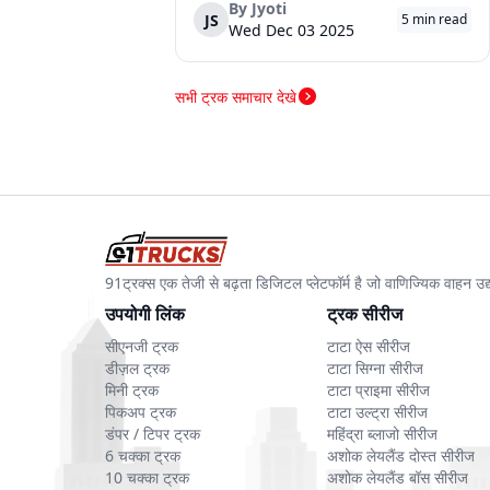
कंपनी की विविध व्यवसाय वाहन श्रृंखला को दर्शाती है। घरेलू
By
Jyoti
JS
5
min read
बिक्री 32,753 वाहन रह...
Wed Dec 03 2025
सभी ट्रक समाचार देखे
91ट्रक्स एक तेजी से बढ़ता डिजिटल प्लेटफॉर्म है जो वाणिज्यिक वाहन 
उपयोगी लिंक
ट्रक सीरीज
सीएनजी ट्रक
टाटा ऐस सीरीज
डीज़ल ट्रक
टाटा सिग्ना सीरीज
मिनी ट्रक
टाटा प्राइमा सीरीज
पिकअप ट्रक
टाटा उल्ट्रा सीरीज
डंपर / टिपर ट्रक
महिंद्रा ब्लाजो सीरीज
6 चक्का ट्रक
अशोक लेयलैंड दोस्त सीरीज
10 चक्का ट्रक
अशोक लेयलैंड बॉस सीरीज