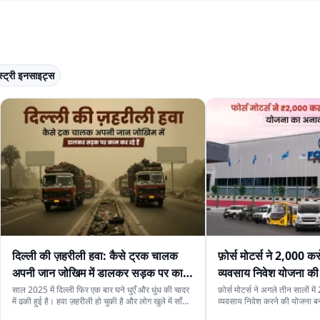
स्ट्री इनसाइट्स
दिल्ली की ज़हरीली हवा: कैसे ट्रक चालक
फ़ोर्स मोटर्स ने 2,000 कर
अपनी जान जोखिम में डालकर सड़क पर काम
व्यवसाय निवेश योजना की
कर रहे हैं
साल 2025 में दिल्ली फिर एक बार घने धुएँ और धुंध की चादर
फ़ोर्स मोटर्स ने अगले तीन सालों म
में ढकी हुई है। हवा ज़हरीली हो चुकी है और लोग खुले में साँस
व्यवसाय निवेश करने की योजना बना
लेने से डरते हैं। लेकिन इसी जहरीली हवा के बीच ट्रक चालक
कंपनी की वैश्विक पहुँच बढ़ाना और 