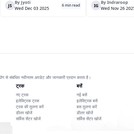
रोज़ाना सड़क पर उतरते हैं। उनका काम रुक नहीं सकता,
को मजबूत करना है। कंपनी, जो लग
By
Jyoti
By
Indraroop
JS
IG
6
min read
क्योंकि दिल्ली की रोज़मर्रा...
मुक्त है, इस धनराशि का इस्तेम...
Wed Dec 03 2025
Wed Nov 26 202
उद्योग से संबंधित नवीनतम अपडेट और जानकारी प्रदान करता है।
ट्रक
बसें
नए ट्रक
नई बसें
इलेक्ट्रिक ट्रक
इलेक्ट्रिक बसें
ट्रक की तुलना करें
बस तुलना करें
डीलर खोजें
डीलर खोजें
सर्विस सेंटर खोजें
सर्विस सेंटर खोजें