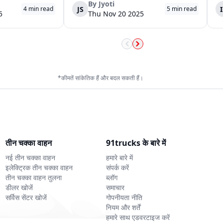
ातार दो तिमाहियों से ऋण
की यात्रा बिना चालक के पूरी की। इस दौरान ट्रकों ने
वजह
By
Jyoti
JS
4
min read
5
min read
वास्तविक सामान को चुने हुए ...
और 
5
Thu Nov 20 2025
*कीमतें सांकेतिक हैं और बदल सकती हैं।
तीन चक्का वाहन
91trucks के बारे में
नई तीन चक्का वाहन
हमारे बारे में
इलेक्ट्रिक तीन चक्का वाहन
संपर्क करें
तीन चक्का वाहन तुलना
ब्लॉग
डीलर खोजें
समाचार
सर्विस सेंटर खोजें
गोपनीयता नीति
नियम और शर्तें
हमारे साथ एडवरटाइज करें