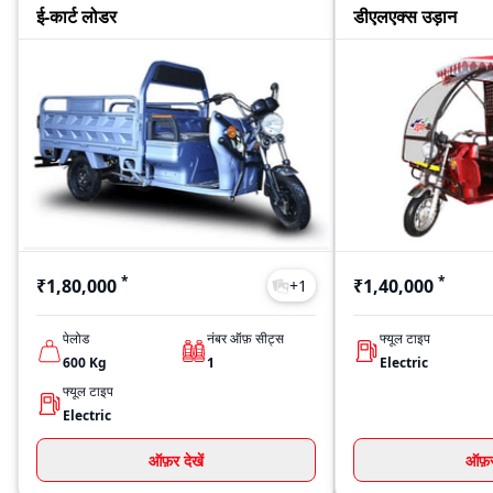
ई-कार्ट लोडर
डीएलएक्स उड़ान
*
*
₹1,80,000
₹1,40,000
+
1
पेलोड
नंबर ऑफ़ सीट्स
फ्यूल टाइप
600
Kg
1
Electric
फ्यूल टाइप
Electric
ऑफ़र देखें
ऑफ़र 