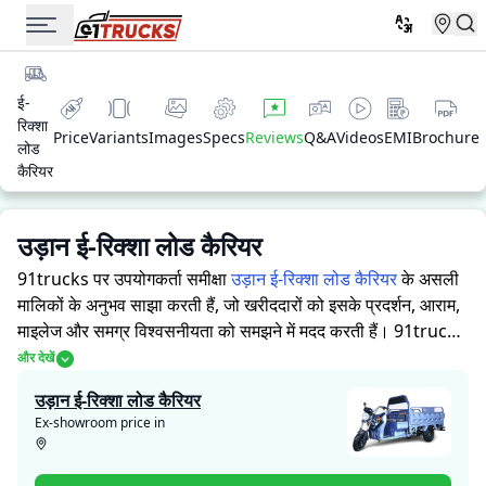
ई-
रिक्शा
Price
Variants
Images
Specs
Reviews
Q&A
Videos
EMI
Brochure
लोड
कैरियर
उड़ान ई-रिक्शा लोड कैरियर
91trucks पर उपयोगकर्ता समीक्षा
उड़ान ई-रिक्शा लोड कैरियर
के असली
मालिकों के अनुभव साझा करती हैं, जो खरीददारों को इसके प्रदर्शन, आराम,
माइलेज और समग्र विश्वसनीयता को समझने में मदद करती हैं।
91trucks
खरीददारों और मालिकों को सूचित निर्णय लेने में सहायता करने के लिए
और देखें
विस्तृत जानकारियां प्रदान करता है। विशेषज्ञों द्वारा ऑटो रिक्शा की ताकत
उड़ान ई-रिक्शा लोड कैरियर
और कमजोरियों पर आधारित मूल्यांकन के साथ-साथ, इस प्लेटफ़ॉर्म पर एक
Ex-showroom price in
विशेष सेक्शन है जहाँ असली मालिक उड़ान ई-रिक्शा लोड कैरियर के साथ
अपने अनुभव साझा करते हैं। ये सीधे अनुभव प्रदर्शन, आराम, माइलेज और