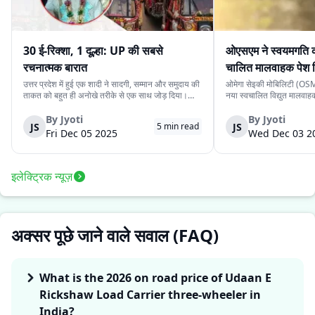
30 ई-रिक्शा, 1 दूल्हा: UP की सबसे
ओएसएम ने स्वयमगति क
रचनात्मक बारात
चालित मालवाहक पेश 
उत्तर प्रदेश में हुई एक शादी ने सादगी, सम्मान और समुदाय की
ओमेगा सेइकी मोबिलिटी (OSM)
ताकत को बहुत ही अनोखे तरीके से एक साथ जोड़ दिया।
नया स्वचालित विद्युत मालवा
देवरिया जिले के एक दूल्हे के पास अपने बारातियों के लिये महंगे
है। इसकी कीमत ₹4.15 लाख 
वाहन की व्यवस्था करने के लिये पर्याप्त साधन नहीं थे।
के स्वचालित यात्री संस्करण 
By
Jyoti
By
Jyoti
JS
JS
5
min read
लेकिन दोस्ती की भावना ने उस...
लिये प्रस्तुत किया गया दूसरा 
Fri Dec 05 2025
Wed Dec 03 2
इलेक्ट्रिक न्यूज़
अक्सर पूछे जाने वाले सवाल (FAQ)
What is the 2026 on road price of Udaan E
Rickshaw Load Carrier three-wheeler in
India?