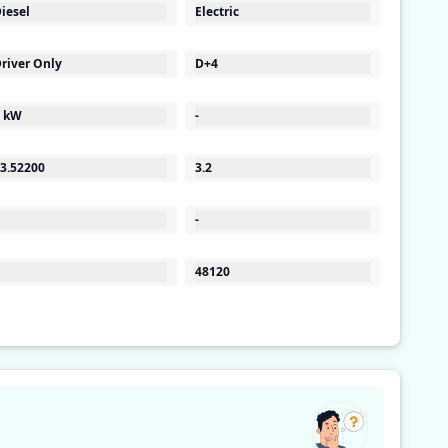
iesel
Electric
river Only
D+4
 kW
-
3.52200
3.2
-
48120