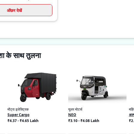
ऑफ़र देखें
ा के साथ तुलना
मोंट्रा इलेक्ट्रिक
यूलर मोटर्स
महिं
Super Cargo
NEO
अल्
₹4.37 - ₹4.65 Lakh
₹3.10 - ₹4.08 Lakh
₹2.