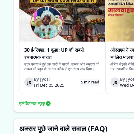
30 ई-रिक्शा, 1 दूल्हा: UP की सबसे
ओएसएम ने स्व
रचनात्मक बारात
चालित मालवा
उत्तर प्रदेश में हुई एक शादी ने सादगी, सम्मान और समुदाय की
ओमेगा सेइकी मोबि
ताकत को बहुत ही अनोखे तरीके से एक साथ जोड़ दिया।
नया स्वचालित विद
देवरिया जिले के एक दूल्हे के पास अपने बारातियों के लिये महंगे
है। इसकी कीमत ₹
वाहन की व्यवस्था करने के लिये पर्याप्त साधन नहीं थे।
के स्वचालित यात्र
By
Jyoti
By
Jyot
JS
JS
5
min read
लेकिन दोस्ती की भावना ने उस...
लिये प्रस्तुत किया
Fri Dec 05 2025
Wed De
इलेक्ट्रिक न्यूज़
अक्सर पूछे जाने वाले सवाल (FAQ)