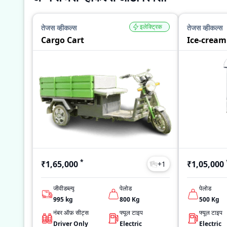
इलेक्ट्रिक
तेजस व्हीकल्स
तेजस व्हीकल्स
Cargo Cart
Ice-cream
*
₹1,65,000
₹1,05,000
+
1
जीवीडब्ल्यू
पेलोड
पेलोड
995
kg
800
Kg
500
Kg
नंबर ऑफ़ सीट्स
फ्यूल टाइप
फ्यूल टाइप
Driver Only
Electric
Electric