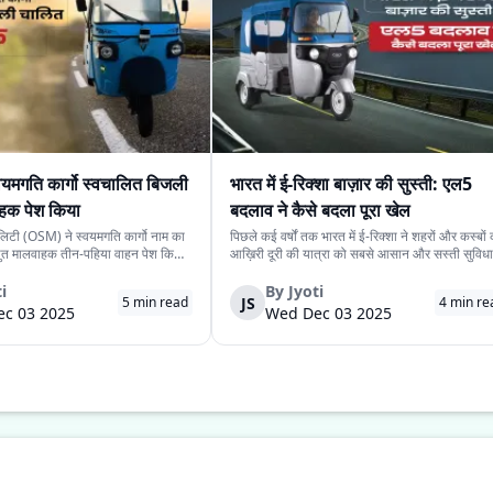
यमगति कार्गो स्वचालित बिजली
भारत में ई-रिक्शा बाज़ार की सुस्ती: एल5
हक पेश किया
बदलाव ने कैसे बदला पूरा खेल
लिटी (OSM) ने स्वयमगति कार्गो नाम का
पिछले कई वर्षों तक भारत में ई-रिक्शा ने शहरों और कस्बों
्युत मालवाहक तीन-पहिया वाहन पेश किया
आख़िरी दूरी की यात्रा को सबसे आसान और सस्ती सुविधा
4.15 लाख रखी गई है। यह मॉडल कंपनी
दी। कम कीमत, आसान देखभाल और तेज़ी से बढ़ता प्रसार
ी संस्करण के बाद औद्योगिक उपयोग के
इन कारणों से यह वाहन लगभग हर भीड़भाड़ वाले इलाके में
i
By
Jyoti
JS
5
min read
4
min re
 गया दूसरा स्वचालित वाहन ...
दिखाई देने लगा। लेकिन अब यह तेज़ी कम...
c 03 2025
Wed Dec 03 2025