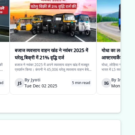
बजाज व्यवसाय वाहन खंड ने नवंबर 2025 में
योधा का लक्ष्य L5 
घरेलू बिक्री में 21% वृद्धि दर्ज
आफ्टरमार्केट राजस्
 की
बजाज ने नवंबर 2025 में अपने व्यवसाय वाहन खंड में मजबूत
योधा, लोहिया ग्लोबल ग्रु
प्रदर्शन किया। कंपनी ने 45,006 घरेलू व्यवसाय वाहन बेचे,
भारत में L5 व्यवसाय ईवी (व्य
,
जो नवंबर 2024 में बिके 37,243 वाहन से अधिक हैं। यह
अपने आफ्टर-सेल्स इन्फ्रा
21% सालाना वृद्धि दर्शाती है और भारत में अंतिम‑मील
बढ़ाने की योजना बना रही 
By
Jyoti
By
Indraro
JS
IG
ad
5
min read
परिवहन तथा छोटे ऑपरेटरों में बढ़ती मा...
में अपने आफ्टरमार्केट ...
Tue Dec 02 2025
Mon Dec 01