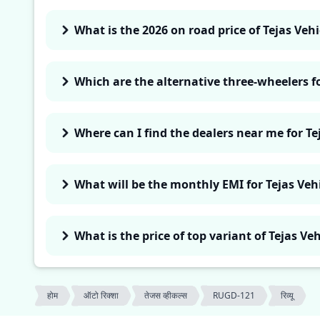
What is the 2026 on road price of Tejas Veh
Which are the alternative three-wheelers f
Where can I find the dealers near me for T
What will be the monthly EMI for Tejas Ve
What is the price of top variant of Tejas V
होम
ऑटो रिक्शा
तेजस व्हीकल्स
RUGD-121
रिव्यू