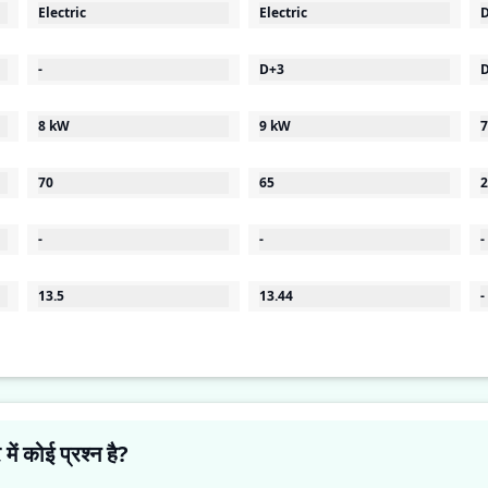
Electric
Electric
D
-
D+3
D
8 kW
9 kW
7
70
65
2
-
-
-
13.5
13.44
-
तेजस व्हीकल्स RUGD-121 के बारे में कोई प्रश्न है?