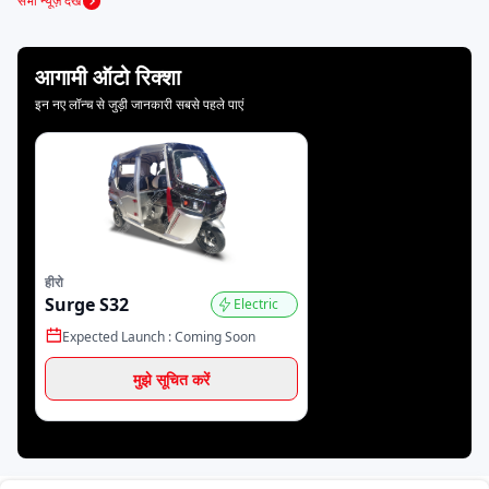
सभी न्यूज़ देखें
बाहुबली ई रिक्शा
डाबंग
डेल्टिक
आगामी ऑटो रिक्शा
इन नए लॉन्च से जुड़ी जानकारी सबसे पहले पाएं
केटो मोटर्स
मिनी मेट्रो
गयाम मोटर्स
जेम ईवी
जीकॉन ऑटोमोटिव
स्काईराइड
हीरो
Surge S32
Electric
Expected Launch :
Coming Soon
ठुकराल इलेक्ट्रिक
बैक्सी
ईब्लू
मुझे सूचित करें
हेक्सॉल
जॉय
स्टार