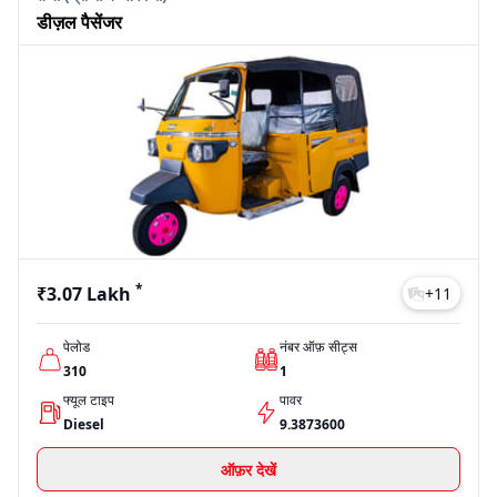
डीज़ल पैसेंजर
*
₹3.07 Lakh
+
11
पेलोड
नंबर ऑफ़ सीट्स
310
1
फ्यूल टाइप
पावर
Diesel
9.3873600
ऑफ़र देखें