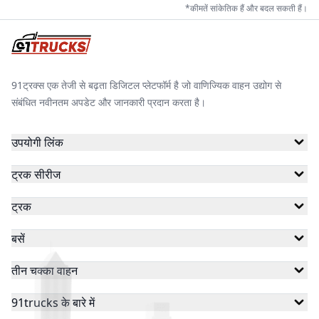
*कीमतें सांकेतिक हैं और बदल सकती हैं।
डैंडेरा
इका
खालसा
91ट्रक्स एक तेजी से बढ़ता डिजिटल प्लेटफॉर्म है जो वाणिज्यिक वाहन उद्योग से
संबंधित नवीनतम अपडेट और जानकारी प्रदान करता है।
हीरो
ज़ीरो21
सोडायको
उपयोगी लिंक
ट्रक सीरीज
स्पीगो
वसन ई-मोबिलिटी
रफ़्तार इलेक्ट्रिक
ट्रक
बसें
ज़ेन मोबिलिटी
राजहंस
ज़ेलिओ
तीन चक्का वाहन
91trucks के बारे में