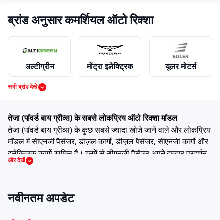
ब्रांड अनुसार कमर्शियल ऑटो रिक्शा
अल्टीग्रीन
मोंट्रा इलेक्ट्रिक
यूलर मोटर्स
सभी ब्रांड देखें
महिंद्रा
पियाजियो
बजाज
तेजा (पॉवर्ड बाय ग्रीव्स) के सबसे लोकप्रिय ऑटो रिक्शा मॉडल
तेजा (पॉवर्ड बाय ग्रीव्स) के कुछ सबसे ज्यादा खोजे जाने वाले और लोकप्रिय
मॉडल में सीएनजी पैसेंजर, डीज़ल कार्गो, डीज़ल पैसेंजर, सीएनजी कार्गो और
इलेक्ट्रिक कार्गो शामिल हैं। इनमें से सीएनजी पैसेंजर अपने दमदार प्रदर्शन
और देखें
ग्रीव्स मोबिलिटी
अटुल
टीवीएस
और उपयोगी फीचर्स व स्पेसिफिकेशन्स जैसे 330 Kg, 1+3 , CNG ,
9.3873400 और 23.516002400 Nm के कारण खास पहचान रखता
है।
नवीनतम अपडेट
यह मॉडल ड्राइवरों और छोटे व्यवसाय मालिकों के बीच काफी पसंद किया
ओमेगा सेइकी मोबिलिटी
किनेटिक
लोहिया
जाता है, क्योंकि यह अच्छा माइलेज, आरामदायक सीटिंग (पैसेंजर वेरिएंट के