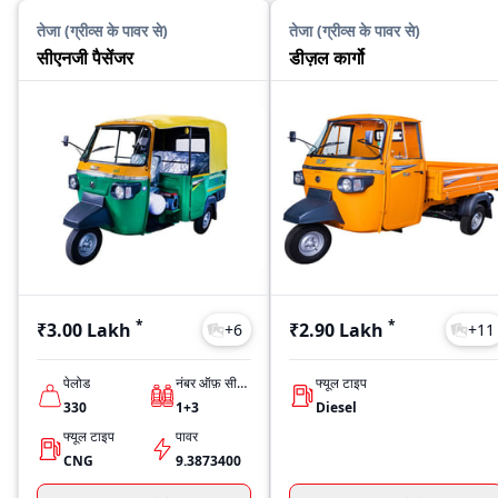
तेजा (ग्रीव्स के पावर से)
तेजा (ग्रीव्स के पावर से)
सीएनजी पैसेंजर
डीज़ल कार्गो
*
*
₹3.00 Lakh
₹2.90 Lakh
+
6
+
11
पेलोड
नंबर ऑफ़ सीट्स
फ्यूल टाइप
330
1+3
Diesel
फ्यूल टाइप
पावर
CNG
9.3873400