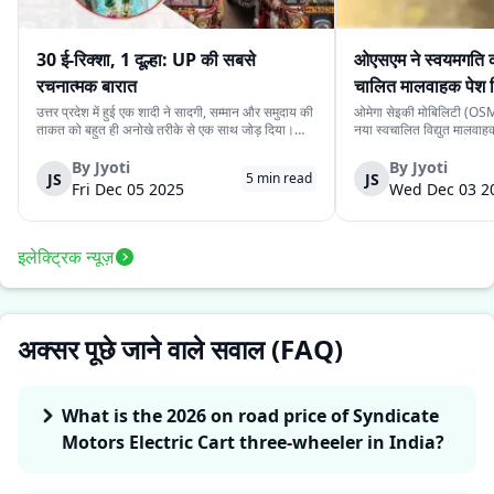
30 ई-रिक्शा, 1 दूल्हा: UP की सबसे
ओएसएम ने स्वयमगति क
रचनात्मक बारात
चालित मालवाहक पेश 
उत्तर प्रदेश में हुई एक शादी ने सादगी, सम्मान और समुदाय की
ओमेगा सेइकी मोबिलिटी (OSM)
ताकत को बहुत ही अनोखे तरीके से एक साथ जोड़ दिया।
नया स्वचालित विद्युत मालवा
देवरिया जिले के एक दूल्हे के पास अपने बारातियों के लिये महंगे
है। इसकी कीमत ₹4.15 लाख 
वाहन की व्यवस्था करने के लिये पर्याप्त साधन नहीं थे।
के स्वचालित यात्री संस्करण 
By
Jyoti
By
Jyoti
JS
JS
5
min read
लेकिन दोस्ती की भावना ने उस...
लिये प्रस्तुत किया गया दूसरा 
Fri Dec 05 2025
Wed Dec 03 2
इलेक्ट्रिक न्यूज़
अक्सर पूछे जाने वाले सवाल (FAQ)
What is the 2026 on road price of Syndicate
Motors Electric Cart three-wheeler in India?