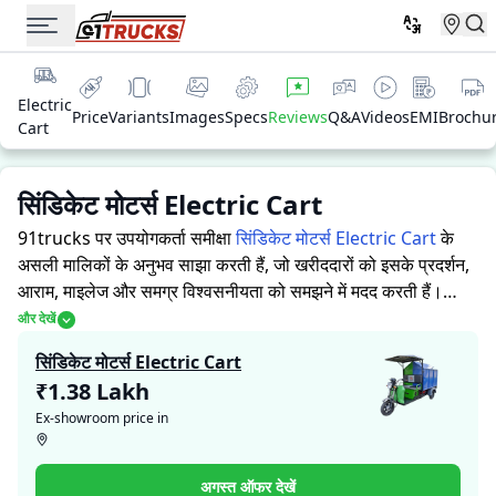
Electric
Price
Variants
Images
Specs
Reviews
Q&A
Videos
EMI
Brochu
Cart
सिंडिकेट मोटर्स Electric Cart
91trucks पर उपयोगकर्ता समीक्षा
सिंडिकेट मोटर्स Electric Cart
के
असली मालिकों के अनुभव साझा करती हैं, जो खरीददारों को इसके प्रदर्शन,
आराम, माइलेज और समग्र विश्वसनीयता को समझने में मदद करती हैं।
91trucks खरीददारों और मालिकों को सूचित निर्णय लेने में सहायता करने
और देखें
के लिए विस्तृत जानकारियां प्रदान करता है। विशेषज्ञों द्वारा ऑटो रिक्शा की
सिंडिकेट मोटर्स Electric Cart
ताकत और कमजोरियों पर आधारित मूल्यांकन के साथ-साथ, इस प्लेटफ़ॉर्म
₹1.38 Lakh
पर एक विशेष सेक्शन है जहाँ असली मालिक सिंडिकेट मोटर्स Electric
Ex-showroom price in
Cart के साथ अपने अनुभव साझा करते हैं। ये सीधे अनुभव प्रदर्शन, आराम,
माइलेज और विश्वसनीयता के बारे में व्यावहारिक जानकारी देते हैं, जिससे
भविष्य के खरीदार यह तय कर सकते हैं कि क्या
सिंडिकेट मोटर्स Electric
अगस्त ऑफर देखें