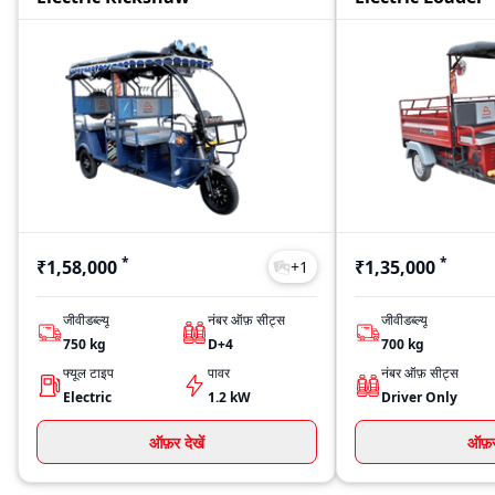
*
*
₹1,58,000
₹1,35,000
+
1
जीवीडब्ल्यू
नंबर ऑफ़ सीट्स
जीवीडब्ल्यू
750
kg
D+4
700
kg
फ्यूल टाइप
पावर
नंबर ऑफ़ सीट्स
Electric
1.2 kW
Driver Only
ऑफ़र देखें
ऑफ़र 