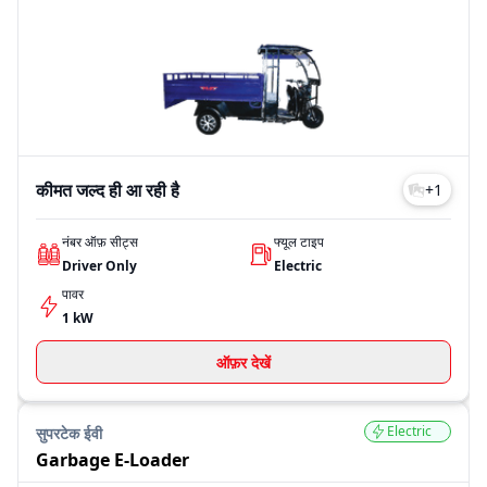
चाहने वाले खरीदारों के लिए टॉप-एंड मॉडल E-Loader (Load King) की कीमत 0
(एक्स-शोरूम) तक जाती है।
कीमतें स्थान, वेरिएंट और फ्यूल टाइप के अनुसार अलग-अलग हो सकती हैं।
91trucks पर आप लेटेस्ट प्राइस लिस्ट देख सकते हैं, अलग-अलग वेरिएंट की तुलना
कर सकते हैं और फाइनेंस विकल्प भी एक्सप्लोर कर सकते हैं, ताकि आप सही निर्णय ले
सकें। चाहे आपका बजट सीमित हो या ज्यादा, Supertech EV अलग-अलग प्राइस
रेंज में कई मॉडल उपलब्ध कराता है।
Model
Price
कीमत जल्द ही आ रही है
+
1
E-Loader (Load King)
कीमत जल्द ही
Garbage E-Loader
कीमत जल्द ही
नंबर ऑफ़ सीट्स
फ्यूल टाइप
Pilot S Dlx
कीमत जल्द ही
Driver Only
Electric
Pilot Dlx
कीमत जल्द ही
पावर
Last Updated: Jul 27, 2026
1 kW
ऑफ़र देखें
Electric
सुपरटेक ईवी
Garbage E-Loader