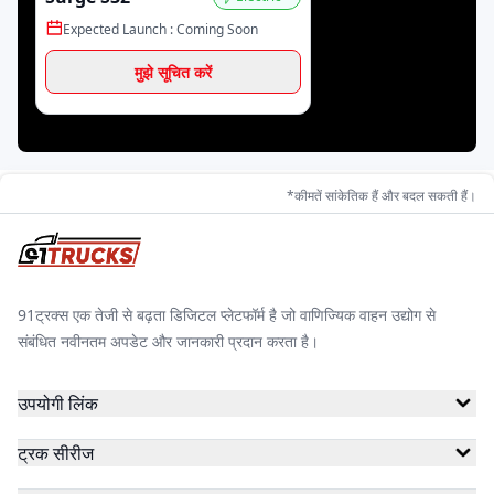
Expected Launch :
Coming Soon
ठुकराल इलेक्ट्रिक
बैक्सी
ईब्लू
मुझे सूचित करें
हेक्सॉल
जॉय
स्टार
*कीमतें सांकेतिक हैं और बदल सकती हैं।
डैंडेरा
इका
खालसा
91ट्रक्स एक तेजी से बढ़ता डिजिटल प्लेटफॉर्म है जो वाणिज्यिक वाहन उद्योग से
संबंधित नवीनतम अपडेट और जानकारी प्रदान करता है।
हीरो
ज़ीरो21
सोडायको
उपयोगी लिंक
ट्रक सीरीज
स्पीगो
वसन ई-मोबिलिटी
रफ़्तार इलेक्ट्रिक