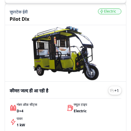
Electric
सुपरटेक ईवी
Pilot Dlx
कीमत जल्द ही आ रही है
+
1
नंबर ऑफ़ सीट्स
फ्यूल टाइप
D+4
Electric
पावर
1 kW