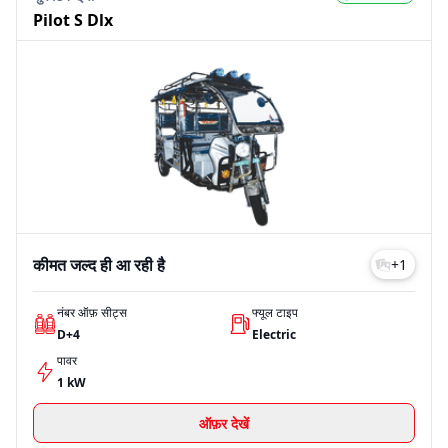
Pilot S Dlx
कीमत जल्द ही आ रही है
+
1
नंबर ऑफ़ सीट्स
फ्यूल टाइप
D+4
Electric
पावर
1 kW
ऑफ़र देखें