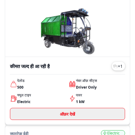
कीमत जल्द ही आ रही है
+
1
पेलोड
नंबर ऑफ़ सीट्स
500
Driver Only
फ्यूल टाइप
पावर
Electric
1 kW
ऑफ़र देखें
Electric
सुपरटेक ईवी