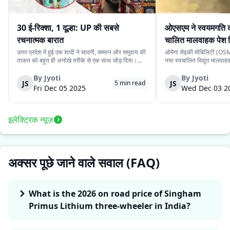
30 ई-रिक्शा, 1 दूल्हा: UP की सबसे
ओएसएम ने स्वयमगति क
रचनात्मक बारात
चालित मालवाहक पेश 
उत्तर प्रदेश में हुई एक शादी ने सादगी, सम्मान और समुदाय की
ओमेगा सेइकी मोबिलिटी (OSM)
ताकत को बहुत ही अनोखे तरीके से एक साथ जोड़ दिया।
नया स्वचालित विद्युत मालवा
देवरिया जिले के एक दूल्हे के पास अपने बारातियों के लिये महंगे
है। इसकी कीमत ₹4.15 लाख 
वाहन की व्यवस्था करने के लिये पर्याप्त साधन नहीं थे।
के स्वचालित यात्री संस्करण 
By
Jyoti
By
Jyoti
JS
JS
5
min read
लेकिन दोस्ती की भावना ने उस...
लिये प्रस्तुत किया गया दूसरा 
Fri Dec 05 2025
Wed Dec 03 2
इलेक्ट्रिक न्यूज़
अक्सर पूछे जाने वाले सवाल (FAQ)
What is the 2026 on road price of Singham
Primus Lithium three-wheeler in India?