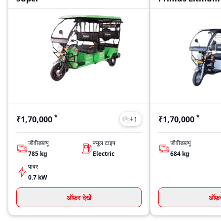
*
*
₹1,70,000
₹1,70,000
+
1
जीवीडब्ल्यू
फ्यूल टाइप
जीवीडब्ल्यू
785
kg
Electric
684
kg
पावर
0.7 kW
ऑफ़र देखें
ऑफ़र 