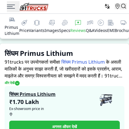
Primus
Price
Variants
Images
Specs
Reviews
Q&A
Videos
EMI
Brochu
Lithium
सिंघम Primus Lithium
91trucks पर उपयोगकर्ता समीक्षा
सिंघम Primus Lithium
के असली
मालिकों के अनुभव साझा करती हैं, जो खरीददारों को इसके प्रदर्शन, आराम,
माइलेज और समग्र विश्वसनीयता को समझने में मदद करती हैं।
91trucks
खरीददारों और मालिकों को सूचित निर्णय लेने में सहायता करने के लिए
और देखें
विस्तृत जानकारियां प्रदान करता है। विशेषज्ञों द्वारा ऑटो रिक्शा की ताकत
सिंघम Primus Lithium
और कमजोरियों पर आधारित मूल्यांकन के साथ-साथ, इस प्लेटफ़ॉर्म पर एक
₹1.70 Lakh
विशेष सेक्शन है जहाँ असली मालिक सिंघम Primus Lithium के साथ
Ex-showroom price in
अपने अनुभव साझा करते हैं। ये सीधे अनुभव प्रदर्शन, आराम, माइलेज और
विश्वसनीयता के बारे में व्यावहारिक जानकारी देते हैं, जिससे भविष्य के
खरीदार यह तय कर सकते हैं कि क्या
सिंघम Primus Lithium
उनकी
अगस्त ऑफर देखें