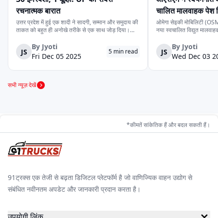
जेज़ा मोटर्स
ग्रीनरिक
सिटी लाइफ इलेक्ट्रि
रिक्शा चुनने के लिए पूरी जानकारी प्रदान करता है। आज ही पूरी रेंज
रचनात्मक बारात
चालित मालवाहक पेश 
एक्सप्लोर करें और अपने बजट, रूट टाइप और कमाई के लक्ष्य के अनुसार
उत्तर प्रदेश में हुई एक शादी ने सादगी, सम्मान और समुदाय की
ओमेगा सेइकी मोबिलिटी (OSM)
ताकत को बहुत ही अनोखे तरीके से एक साथ जोड़ दिया।
नया स्वचालित विद्युत मालवा
सही मॉडल चुनें।
देवरिया जिले के एक दूल्हे के पास अपने बारातियों के लिये महंगे
है। इसकी कीमत ₹4.15 लाख 
वाहन की व्यवस्था करने के लिये पर्याप्त साधन नहीं थे।
के स्वचालित यात्री संस्करण 
By
Jyoti
By
Jyoti
अम्पीयर
बाबा इलेक्ट्रिक
ई-आश्वा
JS
JS
5
min read
लेकिन दोस्ती की भावना ने उस...
लिये प्रस्तुत किया गया दूसरा 
Fri Dec 05 2025
Wed Dec 03 2
सभी न्यूज़ देखें
बाहुबली ई रिक्शा
डाबंग
डेल्टिक
*कीमतें सांकेतिक हैं और बदल सकती हैं।
केटो मोटर्स
मिनी मेट्रो
गयाम मोटर्स
91ट्रक्स एक तेजी से बढ़ता डिजिटल प्लेटफॉर्म है जो वाणिज्यिक वाहन उद्योग से
संबंधित नवीनतम अपडेट और जानकारी प्रदान करता है।
जेम ईवी
जीकॉन ऑटोमोटिव
स्काईराइड
उपयोगी लिंक