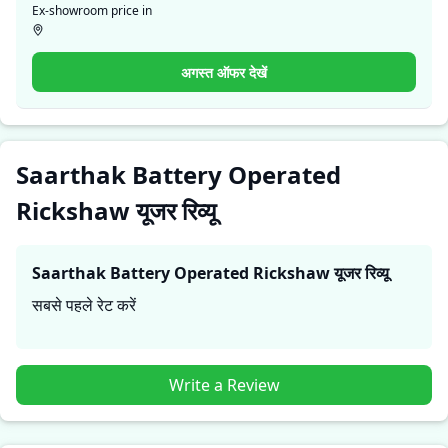
Ex-showroom price in
ये सीधे अनुभव प्रदर्शन, आराम, माइलेज और विश्वसनीयता के बारे में
व्यावहारिक जानकारी देते हैं, जिससे भविष्य के खरीदार यह तय कर सकते हैं
कि क्या
Saarthak Battery Operated Rickshaw
उनकी जरूरतों
अगस्त ऑफर देखें
के लिए सही है।
Saarthak Battery Operated
Rickshaw यूजर रिव्यू
Saarthak Battery Operated Rickshaw
यूजर रिव्यू
सबसे पहले रेट करें
Write a Review