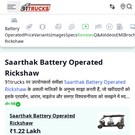
Battery
Operated
Price
Variants
Images
Specs
Reviews
Q&A
Videos
EMI
Broc
Rickshaw
Saarthak Battery Operated
Rickshaw
91trucks पर उपयोगकर्ता समीक्षा
Saarthak Battery Operated
Rickshaw
के असली मालिकों के अनुभव साझा करती हैं, जो खरीददारों को
इसके प्रदर्शन, आराम, माइलेज और समग्र विश्वसनीयता को समझने में मदद
करती हैं।
91trucks खरीददारों और मालिकों को सूचित निर्णय लेने में
और देखें
सहायता करने के लिए विस्तृत जानकारियां प्रदान करता है। विशेषज्ञों द्वारा
Saarthak Battery Operated
ऑटो रिक्शा की ताकत और कमजोरियों पर आधारित मूल्यांकन के साथ-साथ,
Rickshaw
इस प्लेटफ़ॉर्म पर एक विशेष सेक्शन है जहाँ असली मालिक Saarthak
₹1.22 Lakh
Battery Operated Rickshaw के साथ अपने अनुभव साझा करते हैं।