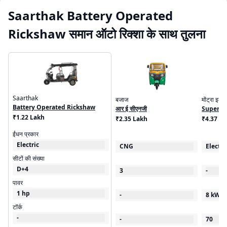
Saarthak Battery Operated
Rickshaw समान ऑटो रिक्शा के साथ तुलना
Saarthak
बजाज
मोंट्रा इलेक
Battery Operated Rickshaw
आर ई सीएनजी
Super C
₹1.22 Lakh
₹2.35 Lakh
₹4.37 - 
ईंधन प्रकार
Electric
CNG
Electri
सीटों की संख्या
D+4
3
-
पावर
1 hp
-
8 kW
टॉर्क
-
-
70