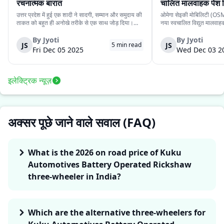
रचनात्मक बारात
चालित मालवाहक पेश 
उत्तर प्रदेश में हुई एक शादी ने सादगी, सम्मान और समुदाय की
ओमेगा सेइकी मोबिलिटी (OSM)
ताकत को बहुत ही अनोखे तरीके से एक साथ जोड़ दिया।
नया स्वचालित विद्युत मालवा
देवरिया जिले के एक दूल्हे के पास अपने बारातियों के लिये महंगे
है। इसकी कीमत ₹4.15 लाख 
वाहन की व्यवस्था करने के लिये पर्याप्त साधन नहीं थे।
के स्वचालित यात्री संस्करण 
By
Jyoti
By
Jyoti
JS
JS
5
min read
लेकिन दोस्ती की भावना ने उस...
लिये प्रस्तुत किया गया दूसरा 
Fri Dec 05 2025
Wed Dec 03 2
इलेक्ट्रिक न्यूज़
अक्सर पूछे जाने वाले सवाल (FAQ)
What is the 2026 on road price of Kuku
Automotives Battery Operated Rickshaw
three-wheeler in India?
Which are the alternative three-wheelers for