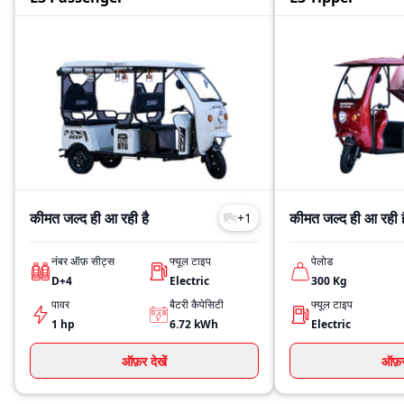
कीमत जल्द ही आ रही है
कीमत जल्द ही आ रही ह
+
1
नंबर ऑफ़ सीट्स
फ्यूल टाइप
पेलोड
D+4
Electric
300
Kg
पावर
बैटरी कैपेसिटी
फ्यूल टाइप
1 hp
6.72
kWh
Electric
ऑफ़र देखें
ऑफ़र 