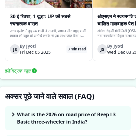
30 ई-रिक्शा, 1 दूल्हा: UP की सबसे
ओएसएम ने स्वयमगति क
रचनात्मक बारात
चालित मालवाहक पेश 
उत्तर प्रदेश में हुई एक शादी ने सादगी, सम्मान और समुदाय की
ओमेगा सेइकी मोबिलिटी (OSM)
ताकत को बहुत ही अनोखे तरीके से एक साथ जोड़ दिया।
नया स्वचालित विद्युत मालवा
देवरिया जिले के एक दूल्हे के पास अपने बारातियों के लिये महंगे
है। इसकी कीमत ₹4.15 लाख 
वाहन की व्यवस्था करने के लिये पर्याप्त साधन नहीं थे।
के स्वचालित यात्री संस्करण 
By
Jyoti
By
Jyoti
JS
JS
3
min read
लेकिन दोस्ती की भावना ने उस...
लिये प्रस्तुत किया गया दूसरा
Fri Dec 05 2025
Wed Dec 03 2
इलेक्ट्रिक न्यूज़
अक्सर पूछे जाने वाले सवाल (FAQ)
What is the 2026 on road price of Reep L3
Basic three-wheeler in India?