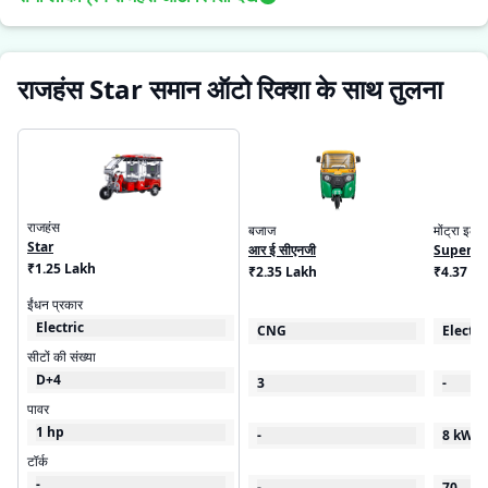
राजहंस Star समान ऑटो रिक्शा के साथ तुलना
राजहंस
बजाज
मोंट्रा इलेक
Star
आर ई सीएनजी
Super C
₹1.25 Lakh
₹2.35 Lakh
₹4.37 - 
ईंधन प्रकार
Electric
CNG
Electri
सीटों की संख्या
D+4
3
-
पावर
1 hp
-
8 kW
टॉर्क
-
-
70