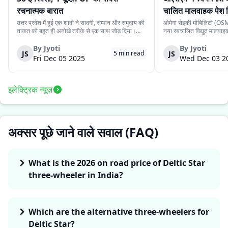
रचनात्मक बारात
चालित मालवाहक पेश 
उत्तर प्रदेश में हुई एक शादी ने सादगी, सम्मान और समुदाय की
ओमेगा सेइकी मोबिलिटी (OSM)
ताकत को बहुत ही अनोखे तरीके से एक साथ जोड़ दिया।
नया स्वचालित विद्युत मालवा
देवरिया जिले के एक दूल्हे के पास अपने बारातियों के लिये महंगे
है। इसकी कीमत ₹4.15 लाख 
वाहन की व्यवस्था करने के लिये पर्याप्त साधन नहीं थे।
के स्वचालित यात्री संस्करण 
By
Jyoti
By
Jyoti
JS
JS
5
min read
लेकिन दोस्ती की भावना ने उस...
लिये प्रस्तुत किया गया दूसरा 
Fri Dec 05 2025
Wed Dec 03 2
इलेक्ट्रिक न्यूज़
अक्सर पूछे जाने वाले सवाल (FAQ)
What is the 2026 on road price of Deltic Star
three-wheeler in India?
Which are the alternative three-wheelers for
Deltic Star?