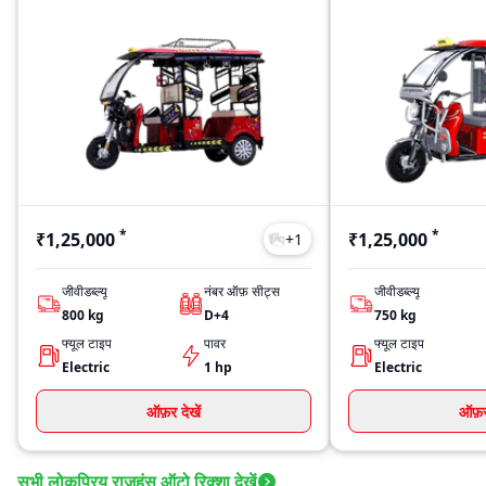
*
*
₹1,25,000
₹1,25,000
+
1
जीवीडब्ल्यू
नंबर ऑफ़ सीट्स
जीवीडब्ल्यू
800
kg
D+4
750
kg
फ्यूल टाइप
पावर
फ्यूल टाइप
Electric
1 hp
Electric
ऑफ़र देखें
ऑफ़र 
सभी लोकप्रिय राजहंस ऑटो रिक्शा देखें