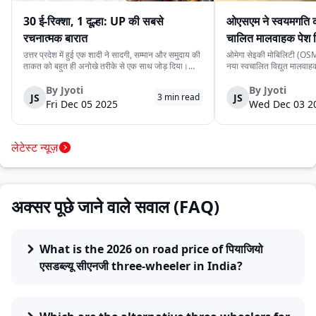
30 ई-रिक्शा, 1 दूल्हा: UP की सबसे
ओएसएम ने स्वयमगति क
रचनात्मक बारात
चालित मालवाहक पेश 
उत्तर प्रदेश में हुई एक शादी ने सादगी, सम्मान और समुदाय की
ओमेगा सेइकी मोबिलिटी (OSM)
ताकत को बहुत ही अनोखे तरीके से एक साथ जोड़ दिया।
नया स्वचालित विद्युत मालवा
देवरिया जिले के एक दूल्हे के पास अपने बारातियों के लिये महंगे
है। इसकी कीमत ₹4.15 लाख 
वाहन की व्यवस्था करने के लिये पर्याप्त साधन नहीं थे।
के स्वचालित यात्री संस्करण 
By
Jyoti
By
Jyoti
JS
JS
3
min read
लेकिन दोस्ती की भावना ने उस...
लिये प्रस्तुत किया गया दूसरा
Fri Dec 05 2025
Wed Dec 03 2
लेटेस्ट न्यूज़
अक्सर पूछे जाने वाले सवाल (FAQ)
What is the 2026 on road price of पियाजियो
एसडब्ल्यू सीएनजी three-wheeler in India?