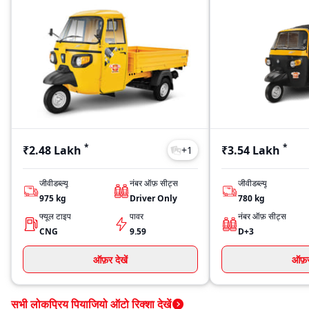
*
*
₹2.48 Lakh
₹3.54 Lakh
+
1
जीवीडब्ल्यू
नंबर ऑफ़ सीट्स
जीवीडब्ल्यू
975
kg
Driver Only
780
kg
फ्यूल टाइप
पावर
नंबर ऑफ़ सीट्स
CNG
9.59
D+3
ऑफ़र देखें
ऑफ़र 
सभी लोकप्रिय पियाजियो ऑटो रिक्शा देखें