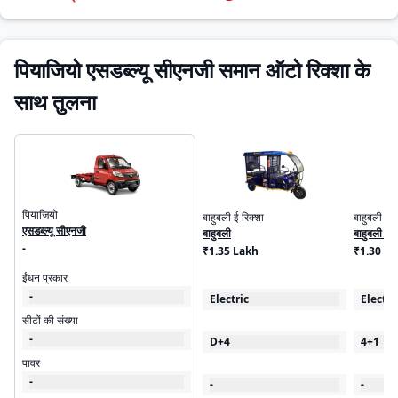
पियाजियो एसडब्ल्यू सीएनजी समान ऑटो रिक्शा के
साथ तुलना
पियाजियो
बाहुबली ई रिक्शा
बाहुबली ई र
एसडब्ल्यू सीएनजी
बाहुबली
बाहुबली लो
-
₹1.35 Lakh
₹1.30 L
ईंधन प्रकार
-
Electric
Electri
सीटों की संख्या
-
D+4
4+1
पावर
-
-
-