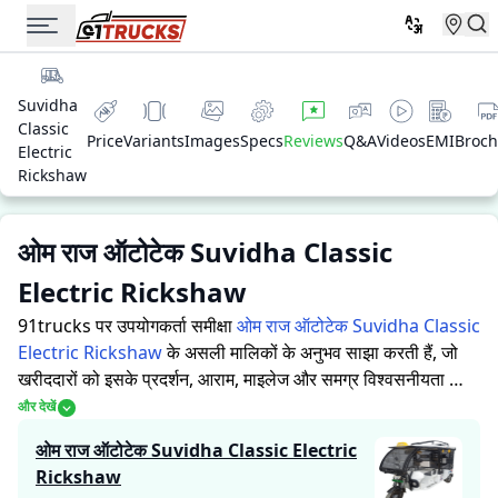
Suvidha
Classic
Price
Variants
Images
Specs
Reviews
Q&A
Videos
EMI
Broch
Electric
Rickshaw
ओम राज ऑटोटेक Suvidha Classic
Electric Rickshaw
91trucks पर उपयोगकर्ता समीक्षा
ओम राज ऑटोटेक Suvidha Classic
Electric Rickshaw
के असली मालिकों के अनुभव साझा करती हैं, जो
खरीददारों को इसके प्रदर्शन, आराम, माइलेज और समग्र विश्वसनीयता को
समझने में मदद करती हैं।
91trucks खरीददारों और मालिकों को सूचित
और देखें
निर्णय लेने में सहायता करने के लिए विस्तृत जानकारियां प्रदान करता है।
ओम राज ऑटोटेक Suvidha Classic Electric
विशेषज्ञों द्वारा ऑटो रिक्शा की ताकत और कमजोरियों पर आधारित मूल्यांकन
Rickshaw
के साथ-साथ, इस प्लेटफ़ॉर्म पर एक विशेष सेक्शन है जहाँ असली मालिक