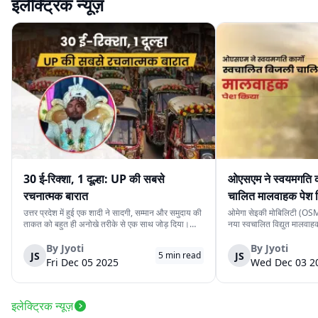
इलेक्ट्रिक न्यूज़
30 ई-रिक्शा, 1 दूल्हा: UP की सबसे
ओएसएम ने स्वयमगति क
रचनात्मक बारात
चालित मालवाहक पेश 
उत्तर प्रदेश में हुई एक शादी ने सादगी, सम्मान और समुदाय की
ओमेगा सेइकी मोबिलिटी (OSM)
ताकत को बहुत ही अनोखे तरीके से एक साथ जोड़ दिया।
नया स्वचालित विद्युत मालवा
देवरिया जिले के एक दूल्हे के पास अपने बारातियों के लिये महंगे
है। इसकी कीमत ₹4.15 लाख 
वाहन की व्यवस्था करने के लिये पर्याप्त साधन नहीं थे।
के स्वचालित यात्री संस्करण 
By
Jyoti
By
Jyoti
JS
JS
5
min read
लेकिन दोस्ती की भावना ने उस...
लिये प्रस्तुत किया गया दूसरा 
Fri Dec 05 2025
Wed Dec 03 2
इलेक्ट्रिक न्यूज़