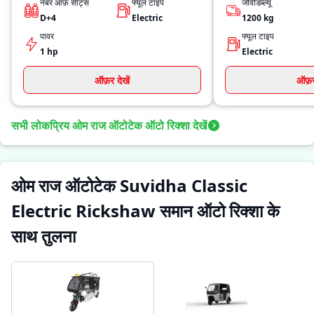
नंबर ऑफ़ सीट्स
फ्यूल टाइप
जीवीडब्ल्यू
D+4
Electric
1200
kg
पावर
फ्यूल टाइप
1 hp
Electric
ऑफ़र देखें
ऑफ़र 
सभी लोकप्रिय ओम राज ऑटोटेक ऑटो रिक्शा देखें
ओम राज ऑटोटेक Suvidha Classic
Electric Rickshaw समान ऑटो रिक्शा के
साथ तुलना