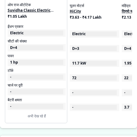
ओम राज ऑटोटेक
यूलर मोटर्स
महिंद्रा
Suvidha Classic Electric
HiCity
त्रियो यारी
Rickshaw
₹1.05 Lakh
₹3.63 - ₹4.17 Lakh
₹2.13 - 
ईंधन प्रकार
Electric
Electric
Electri
सीटों की संख्या
D+4
D+3
D+4
पावर
1 hp
11.7 kW
1.95 k
टॉर्क
-
72
22
चार्ज पर दूरी
-
-
-
बैटरी क्षमता
-
-
3.7
अभी देख रहे हैं