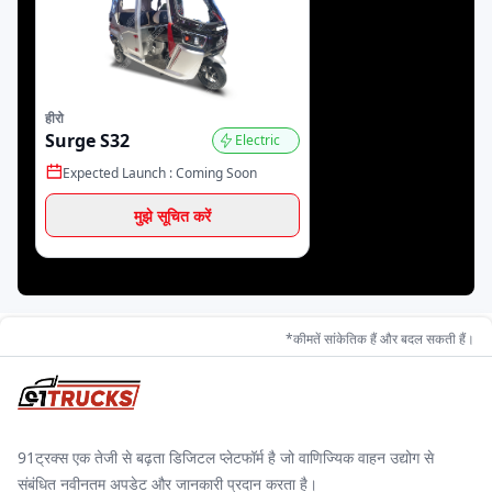
जेम ईवी
जीकॉन ऑटोमोटिव
स्काईराइड
हीरो
Surge S32
Electric
Expected Launch :
Coming Soon
ठुकराल इलेक्ट्रिक
बैक्सी
ईब्लू
मुझे सूचित करें
हेक्सॉल
जॉय
स्टार
*कीमतें सांकेतिक हैं और बदल सकती हैं।
डैंडेरा
इका
खालसा
91ट्रक्स एक तेजी से बढ़ता डिजिटल प्लेटफॉर्म है जो वाणिज्यिक वाहन उद्योग से
संबंधित नवीनतम अपडेट और जानकारी प्रदान करता है।