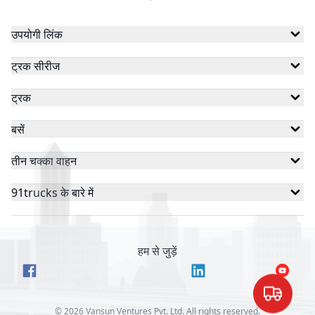
हीरो
ज़ीरो21
सोडायको
उपयोगी लिंक
ट्रक सीरीज
स्पीगो
वसन ई-मोबिलिटी
रफ़्तार इलेक्ट्रिक
ट्रक
बसें
ज़ेन मोबिलिटी
राजहंस
ज़ेलिओ
तीन चक्का वाहन
91trucks के बारे में
रेयोन इंजीनियर्स
वाणी मोटो
ओम राज ऑटोटेक
हम से जुड़ें
विक्टरी
स्नाइपर इलेक्ट्रिक
वीक्टेरो
©
2026
Vansun Ventures Pvt. Ltd. All rights reserved.