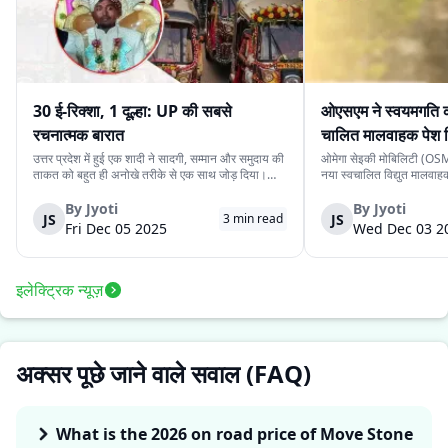
30 ई-रिक्शा, 1 दूल्हा: UP की सबसे
ओएसएम ने स्वयमगति क
रचनात्मक बारात
चालित मालवाहक पेश 
उत्तर प्रदेश में हुई एक शादी ने सादगी, सम्मान और समुदाय की
ओमेगा सेइकी मोबिलिटी (OSM)
ताकत को बहुत ही अनोखे तरीके से एक साथ जोड़ दिया।
नया स्वचालित विद्युत मालवा
देवरिया जिले के एक दूल्हे के पास अपने बारातियों के लिये महंगे
है। इसकी कीमत ₹4.15 लाख 
वाहन की व्यवस्था करने के लिये पर्याप्त साधन नहीं थे।
के स्वचालित यात्री संस्करण 
By
Jyoti
By
Jyoti
JS
JS
3
min read
लेकिन दोस्ती की भावना ने उस...
लिये प्रस्तुत किया गया दूसरा
Fri Dec 05 2025
Wed Dec 03 2
इलेक्ट्रिक न्यूज़
अक्सर पूछे जाने वाले सवाल (FAQ)
What is the 2026 on road price of Move Stone