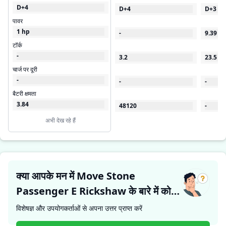
D+4
D+4
D+3
पावर
1 hp
-
9.39
टॉर्क
-
3.2
23.5
चार्ज पर दूरी
-
-
-
बैटरी क्षमता
3.84
48120
-
अभी देख रहे हैं
क्या आपके मन में Move Stone
Passenger E Rickshaw के बारे में कोई
प्रश्न है?
विशेषज्ञ और उपयोगकर्ताओं से अपना उत्तर प्राप्त करें