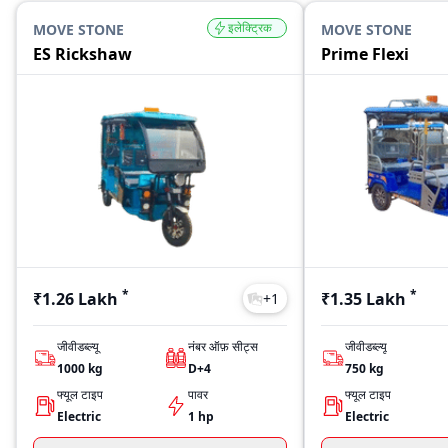
इलेक्ट्रिक
MOVE STONE
MOVE STONE
ES Rickshaw
Prime Flexi
*
*
₹1.26 Lakh
₹1.35 Lakh
+
1
जीवीडब्ल्यू
नंबर ऑफ़ सीट्स
जीवीडब्ल्यू
1000
kg
D+4
750
kg
फ्यूल टाइप
पावर
फ्यूल टाइप
Electric
1 hp
Electric