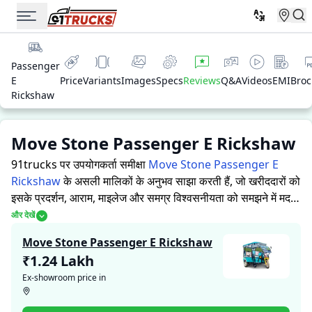
Passenger
E
Price
Variants
Images
Specs
Reviews
Q&A
Videos
EMI
Broc
Rickshaw
Move Stone Passenger E Rickshaw
91trucks पर उपयोगकर्ता समीक्षा
Move Stone Passenger E
Rickshaw
के असली मालिकों के अनुभव साझा करती हैं, जो खरीददारों को
इसके प्रदर्शन, आराम, माइलेज और समग्र विश्वसनीयता को समझने में मदद
करती हैं।
91trucks खरीददारों और मालिकों को सूचित निर्णय लेने में
और देखें
सहायता करने के लिए विस्तृत जानकारियां प्रदान करता है। विशेषज्ञों द्वारा
Move Stone Passenger E Rickshaw
ऑटो रिक्शा की ताकत और कमजोरियों पर आधारित मूल्यांकन के साथ-साथ,
₹1.24 Lakh
इस प्लेटफ़ॉर्म पर एक विशेष सेक्शन है जहाँ असली मालिक Move Stone
Ex-showroom price in
Passenger E Rickshaw के साथ अपने अनुभव साझा करते हैं। ये
सीधे अनुभव प्रदर्शन, आराम, माइलेज और विश्वसनीयता के बारे में