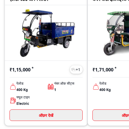
*
*
₹1,15,000
₹1,71,000
+
1
पेलोड
नंबर ऑफ़ सीट्स
पेलोड
400
Kg
1
400
Kg
फ्यूल टाइप
Electric
ऑफ़र देखें
ऑफ़र 