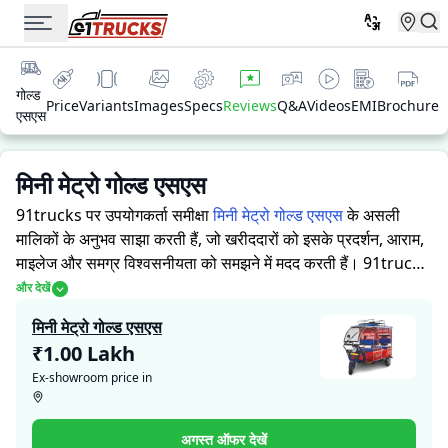
गोल्ड
Price
Variants
Images
Specs
Reviews
Q&A
Videos
EMI
Brochure
एसएस
मिनी मेट्रो गोल्ड एसएस
91trucks पर उपयोगकर्ता समीक्षा
मिनी मेट्रो गोल्ड एसएस
के असली
मालिकों के अनुभव साझा करती हैं, जो खरीददारों को इसके प्रदर्शन, आराम,
माइलेज और समग्र विश्वसनीयता को समझने में मदद करती हैं।
91trucks
खरीददारों और मालिकों को सूचित निर्णय लेने में सहायता करने के लिए
और देखें
विस्तृत जानकारियां प्रदान करता है। विशेषज्ञों द्वारा ऑटो रिक्शा की ताकत
मिनी मेट्रो गोल्ड एसएस
और कमजोरियों पर आधारित मूल्यांकन के साथ-साथ, इस प्लेटफ़ॉर्म पर एक
₹1.00 Lakh
विशेष सेक्शन है जहाँ असली मालिक मिनी मेट्रो गोल्ड एसएस के साथ अपने
Ex-showroom price in
अनुभव साझा करते हैं। ये सीधे अनुभव प्रदर्शन, आराम, माइलेज और
विश्वसनीयता के बारे में व्यावहारिक जानकारी देते हैं, जिससे भविष्य के
खरीदार यह तय कर सकते हैं कि क्या
मिनी मेट्रो गोल्ड एसएस
उनकी
अगस्त ऑफर देखें