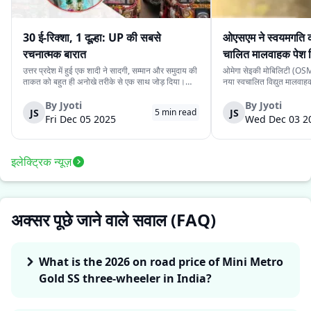
30 ई-रिक्शा, 1 दूल्हा: UP की सबसे
ओएसएम ने स्वयमगति क
रचनात्मक बारात
चालित मालवाहक पेश 
उत्तर प्रदेश में हुई एक शादी ने सादगी, सम्मान और समुदाय की
ओमेगा सेइकी मोबिलिटी (OSM)
ताकत को बहुत ही अनोखे तरीके से एक साथ जोड़ दिया।
नया स्वचालित विद्युत मालवा
देवरिया जिले के एक दूल्हे के पास अपने बारातियों के लिये महंगे
है। इसकी कीमत ₹4.15 लाख 
वाहन की व्यवस्था करने के लिये पर्याप्त साधन नहीं थे।
के स्वचालित यात्री संस्करण 
By
Jyoti
By
Jyoti
JS
JS
5
min read
लेकिन दोस्ती की भावना ने उस...
लिये प्रस्तुत किया गया दूसरा 
Fri Dec 05 2025
Wed Dec 03 2
इलेक्ट्रिक न्यूज़
अक्सर पूछे जाने वाले सवाल (FAQ)
What is the 2026 on road price of Mini Metro
Gold SS three-wheeler in India?