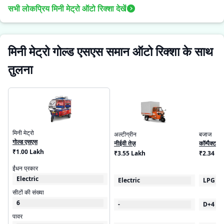
सभी लोकप्रिय मिनी मेट्रो ऑटो रिक्शा देखें
मिनी मेट्रो गोल्ड एसएस समान ऑटो रिक्शा के साथ
तुलना
मिनी मेट्रो
अल्टीग्रीन
बजाज
गोल्ड एसएस
नीईवी तेज़
कॉम्पैक्ट 
₹1.00 Lakh
₹3.55 Lakh
₹2.34 - 
ईंधन प्रकार
Electric
Electric
LPG
सीटों की संख्या
6
-
D+4
पावर