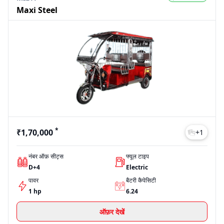
Maxi Steel
*
₹1,70,000
+
1
नंबर ऑफ़ सीट्स
फ्यूल टाइप
D+4
Electric
पावर
बैटरी कैपेसिटी
1 hp
6.24
ऑफ़र देखें