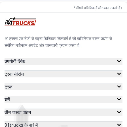
*कीमतें सांकेतिक हैं और बदल सकती हैं।
केटो मोटर्स
मिनी मेट्रो
गयाम मोटर्स
91ट्रक्स एक तेजी से बढ़ता डिजिटल प्लेटफॉर्म है जो वाणिज्यिक वाहन उद्योग से
संबंधित नवीनतम अपडेट और जानकारी प्रदान करता है।
जेम ईवी
जीकॉन ऑटोमोटिव
स्काईराइड
उपयोगी लिंक
ट्रक सीरीज
ठुकराल इलेक्ट्रिक
बैक्सी
ईब्लू
ट्रक
बसें
हेक्सॉल
जॉय
स्टार
तीन चक्का वाहन
91trucks के बारे में