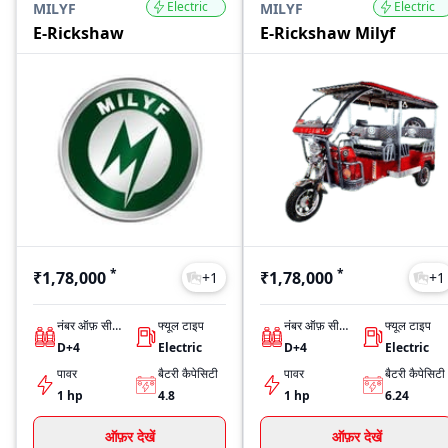
Electric
Electric
MILYF
MILYF
E-Rickshaw
E-Rickshaw Milyf
*
*
₹1,78,000
₹1,78,000
+
1
+
1
नंबर ऑफ़ सीट्स
फ्यूल टाइप
नंबर ऑफ़ सीट्स
फ्यूल टाइप
D+4
Electric
D+4
Electric
पावर
बैटरी कैपेसिटी
पावर
बैटरी कैपेसिटी
1 hp
4.8
1 hp
6.24
ऑफ़र देखें
ऑफ़र देखें