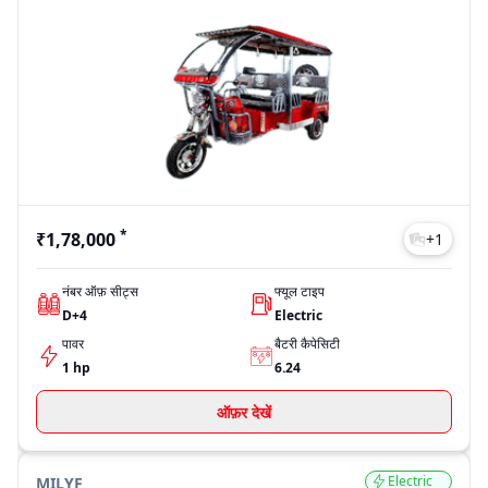
*
₹1,78,000
+
1
नंबर ऑफ़ सीट्स
फ्यूल टाइप
D+4
Electric
पावर
बैटरी कैपेसिटी
1 hp
6.24
ऑफ़र देखें
Electric
MILYF