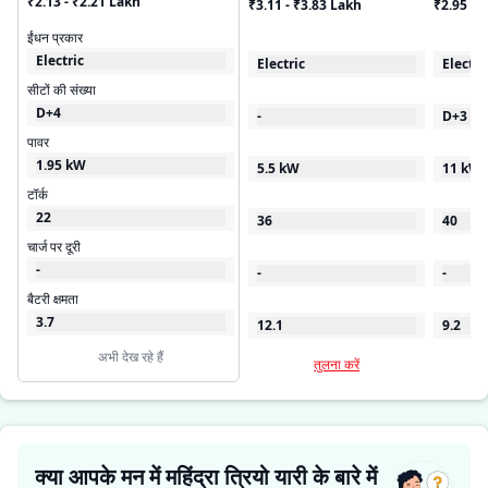
₹2.13 - ₹2.21 Lakh
₹3.11 - ₹3.83 Lakh
₹2.95 L
ईंधन प्रकार
Electric
Electric
Electri
सीटों की संख्या
D+4
-
D+3
पावर
1.95 kW
5.5 kW
11 kW
टॉर्क
22
36
40
चार्ज पर दूरी
-
-
-
बैटरी क्षमता
3.7
12.1
9.2
अभी देख रहे हैं
तुलना करें
क्या आपके मन में महिंद्रा त्रियो यारी के बारे में