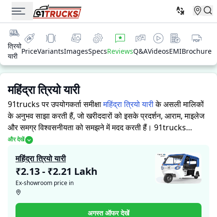
त्रियो
Price
Variants
Images
Specs
Reviews
Q&A
Videos
EMI
Brochure
यारी
महिंद्रा त्रियो यारी
91trucks पर उपयोगकर्ता समीक्षा
महिंद्रा त्रियो यारी
के असली मालिकों
के अनुभव साझा करती हैं, जो खरीददारों को इसके प्रदर्शन, आराम, माइलेज
और समग्र विश्वसनीयता को समझने में मदद करती हैं।
91trucks
खरीददारों और मालिकों को सूचित निर्णय लेने में सहायता करने के लिए
और देखें
विस्तृत जानकारियां प्रदान करता है। विशेषज्ञों द्वारा ऑटो रिक्शा की ताकत
महिंद्रा त्रियो यारी
और कमजोरियों पर आधारित मूल्यांकन के साथ-साथ, इस प्लेटफ़ॉर्म पर एक
₹2.13 - ₹2.21 Lakh
विशेष सेक्शन है जहाँ असली मालिक महिंद्रा त्रियो यारी के साथ अपने
Ex-showroom price in
अनुभव साझा करते हैं। ये सीधे अनुभव प्रदर्शन, आराम, माइलेज और
विश्वसनीयता के बारे में व्यावहारिक जानकारी देते हैं, जिससे भविष्य के
खरीदार यह तय कर सकते हैं कि क्या
महिंद्रा त्रियो यारी
उनकी जरूरतों के
अगस्त ऑफर देखें