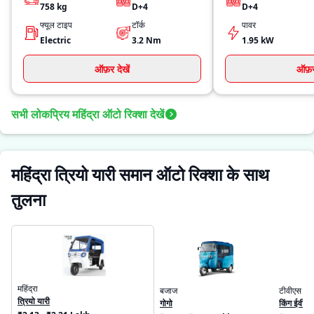
758
kg
D+4
D+4
फ्यूल टाइप
टॉर्क
पावर
Electric
3.2
Nm
1.95 kW
ऑफ़र देखें
ऑफ़र 
सभी लोकप्रिय महिंद्रा ऑटो रिक्शा देखें
महिंद्रा त्रियो यारी समान ऑटो रिक्शा के साथ
तुलना
महिंद्रा
बजाज
टीवीएस
त्रियो यारी
गोगो
किंग ईवी मै