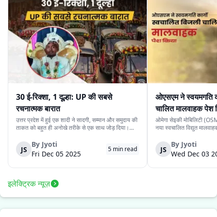
30 ई-रिक्शा, 1 दूल्हा: UP की सबसे
ओएसएम ने स्वयमगति क
रचनात्मक बारात
चालित मालवाहक पेश 
उत्तर प्रदेश में हुई एक शादी ने सादगी, सम्मान और समुदाय की
ओमेगा सेइकी मोबिलिटी (OSM)
ताकत को बहुत ही अनोखे तरीके से एक साथ जोड़ दिया।
नया स्वचालित विद्युत मालवा
देवरिया जिले के एक दूल्हे के पास अपने बारातियों के लिये महंगे
है। इसकी कीमत ₹4.15 लाख 
वाहन की व्यवस्था करने के लिये पर्याप्त साधन नहीं थे।
के स्वचालित यात्री संस्करण 
By
Jyoti
By
Jyoti
JS
JS
5
min read
लेकिन दोस्ती की भावना ने उस...
लिये प्रस्तुत किया गया दूसरा 
Fri Dec 05 2025
Wed Dec 03 2
इलेक्ट्रिक न्यूज़