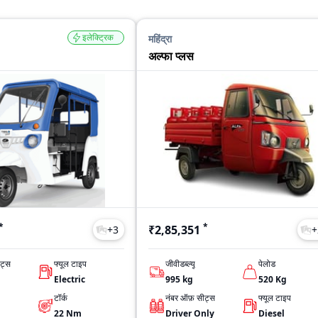
इलेक्ट्रिक
महिंद्रा
अल्फा प्लस
*
*
₹2,85,351
+
3
+
ट्स
फ्यूल टाइप
जीवीडब्ल्यू
पेलोड
Electric
995
kg
520
Kg
टॉर्क
नंबर ऑफ़ सीट्स
फ्यूल टाइप
22
Nm
Driver Only
Diesel