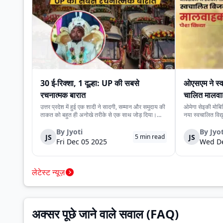
30 ई-रिक्शा, 1 दूल्हा: UP की सबसे
ओएसएम ने स्व
रचनात्मक बारात
चालित मालवा
उत्तर प्रदेश में हुई एक शादी ने सादगी, सम्मान और समुदाय की
ओमेगा सेइकी मोबि
ताकत को बहुत ही अनोखे तरीके से एक साथ जोड़ दिया।
नया स्वचालित विद
देवरिया जिले के एक दूल्हे के पास अपने बारातियों के लिये महंगे
है। इसकी कीमत ₹
वाहन की व्यवस्था करने के लिये पर्याप्त साधन नहीं थे।
के स्वचालित यात्र
By
Jyoti
By
Jyot
JS
JS
5
min read
लेकिन दोस्ती की भावना ने उस...
लिये प्रस्तुत किया
Fri Dec 05 2025
Wed De
लेटेस्ट न्यूज़
अक्सर पूछे जाने वाले सवाल (FAQ)