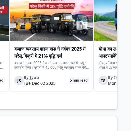
बजाज व्यवसाय वाहन खंड ने नवंबर 2025 में
योधा का लक्ष्य L5 
घरेलू बिक्री में 21% वृद्धि दर्ज
आफ्टरमार्केट राजस्
 की
बजाज ने नवंबर 2025 में अपने व्यवसाय वाहन खंड में मजबूत
योधा, लोहिया ग्लोबल ग्रु
प्रदर्शन किया। कंपनी ने 45,006 घरेलू व्यवसाय वाहन बेचे,
भारत में L5 व्यवसाय ईवी (व्य
,
जो नवंबर 2024 में बिके 37,243 वाहन से अधिक हैं। यह
अपने आफ्टर-सेल्स इन्फ्रा
21% सालाना वृद्धि दर्शाती है और भारत में अंतिम‑मील
बढ़ाने की योजना बना रही 
By
Jyoti
By
Indraro
JS
IG
ad
5
min read
परिवहन तथा छोटे ऑपरेटरों में बढ़ती मा...
में अपने आफ्टरमार्केट ...
Tue Dec 02 2025
Mon Dec 01