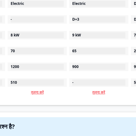
Electric
Electric
D
-
D+3
D
8 kW
9 kW
7
70
65
2
1200
900
9
510
-
5
तुलना करें
तुलना करें
 में कोई प्रश्न है?