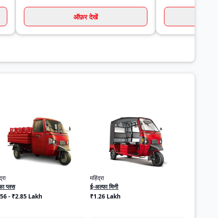
ऑफ़र देखें
ऑ
द्रा
महिंद्रा
फा प्लस
ई-अल्फा मिनी
56 - ₹2.85 Lakh
₹1.26 Lakh