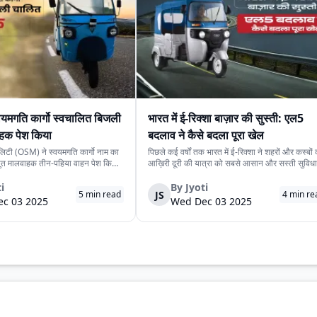
यमगति कार्गो स्वचालित बिजली
भारत में ई-रिक्शा बाज़ार की सुस्ती: एल5
हक पेश किया
बदलाव ने कैसे बदला पूरा खेल
लिटी (OSM) ने स्वयमगति कार्गो नाम का
पिछले कई वर्षों तक भारत में ई-रिक्शा ने शहरों और कस्बों
्युत मालवाहक तीन-पहिया वाहन पेश किया
आख़िरी दूरी की यात्रा को सबसे आसान और सस्ती सुविधा
4.15 लाख रखी गई है। यह मॉडल कंपनी
दी। कम कीमत, आसान देखभाल और तेज़ी से बढ़ता प्रसार
ी संस्करण के बाद औद्योगिक उपयोग के
इन कारणों से यह वाहन लगभग हर भीड़भाड़ वाले इलाके में
i
By
Jyoti
JS
5
min read
4
min re
 गया दूसरा स्वचालित वाहन ...
दिखाई देने लगा। लेकिन अब यह तेज़ी कम...
c 03 2025
Wed Dec 03 2025