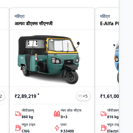
महिंद्रा
महिंद्रा
अल्फा डीएक्स सीएनजी
E-Alfa Plus
*
*
₹2,89,219
₹1,61,000
2
+
5
जीवीडब्ल्यू
नंबर ऑफ़ सीट्स
जीवीडब्ल्यू
860
kg
D+3
816
kg
फ्यूल टाइप
पावर
फ्यूल टाइप
CNG
9.53400
Electric