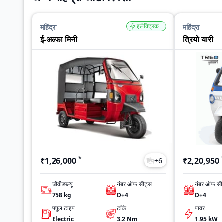
इलेक्ट्रिक
महिंद्रा
महिंद्रा
ई-अल्फा मिनी
त्रियो यारी
*
₹1,26,000
₹2,20,950
+
6
जीवीडब्ल्यू
नंबर ऑफ़ सीट्स
नंबर ऑफ़ सी
758
kg
D+4
D+4
फ्यूल टाइप
टॉर्क
पावर
Electric
3.2
Nm
1.95 kW