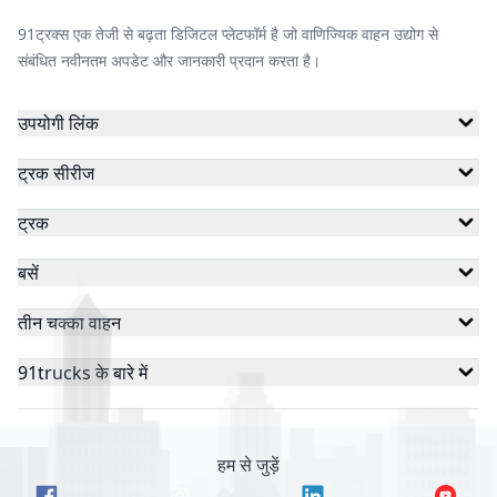
91ट्रक्स एक तेजी से बढ़ता डिजिटल प्लेटफॉर्म है जो वाणिज्यिक वाहन उद्योग से
संबंधित नवीनतम अपडेट और जानकारी प्रदान करता है।
जेम ईवी
जीकॉन ऑटोमोटिव
स्काईराइड
उपयोगी लिंक
ट्रक सीरीज
ठुकराल इलेक्ट्रिक
बैक्सी
ईब्लू
ट्रक
बसें
हेक्सॉल
जॉय
स्टार
तीन चक्का वाहन
91trucks के बारे में
सन मोबिलिटी
डैंडेरा
इका
हम से जुड़ें