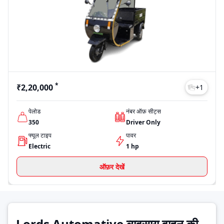
पेलोड क्षमता चाहने वाले खरीदारों के लिए टॉप-एंड मॉडल Devam Samrat की
कीमत ₹2,20,000 (एक्स-शोरूम) तक जाती है।
कीमतें स्थान, वेरिएंट और फ्यूल टाइप के अनुसार अलग-अलग हो सकती हैं।
91trucks पर आप लेटेस्ट प्राइस लिस्ट देख सकते हैं, अलग-अलग वेरिएंट की तुलना
कर सकते हैं और फाइनेंस विकल्प भी एक्सप्लोर कर सकते हैं, ताकि आप सही निर्णय ले
सकें। चाहे आपका बजट सीमित हो या ज्यादा, Lords automative अलग-अलग
प्राइस रेंज में कई मॉडल उपलब्ध कराता है।
Model
Price
*
₹2,20,000
+
1
Devam Samrat
₹2,20,000
Last Updated: Jul 28, 2026
पेलोड
नंबर ऑफ़ सीट्स
350
Driver Only
फ्यूल टाइप
पावर
Electric
1 hp
ऑफ़र देखें
Lords Automative व्यवसाय वाहन की