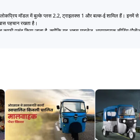
िया
जेएसए
वाईसी इलेक्ट्रिक
उड़ान
एसए
 लोकप्रिय मॉडल में बुल्के प्लस 2.2, ट्राइलक्स 1 और बल्क-ई शामिल हैं। इनमें स
 खास पहचान रखता है।
 काफी पसंद किया जाता है, क्योंकि यह अच्छा माइलेज, आरामदायक सीटिंग (पैसेंजर 
 लाइफ इलेक्ट्रिक
अम्पीयर
बाबा इलेक्ट्रिक
ई-आश्वा
बाहुब
र की सड़कों के साथ-साथ अर्ध-शहरी (सेमी-अर्बन) रूट्स पर भी आसानी से चलाने 
ावसायिक निर्णय होता है। 91trucks पर हम इस प्रक्रिया को आसान और स्पष्ट बना
 मोटर्स
जेम ईवी
जीकॉन ऑटोमोटिव
स्काईराइड
ठुकर
ते हैं
से संपर्क कर सकते हैं
टार
डैंडेरा
इका
खालसा
ही
े फ्लीट का विस्तार करने की योजना बना रहे हों, 91trucks आपको सही केतो मोटर
 बजट, रूट टाइप और कमाई के लक्ष्य के अनुसार सही मॉडल चुनें।
ार इलेक्ट्रिक
ज़ेन मोबिलिटी
राजहंस
ज़ेलिओ
रेयो