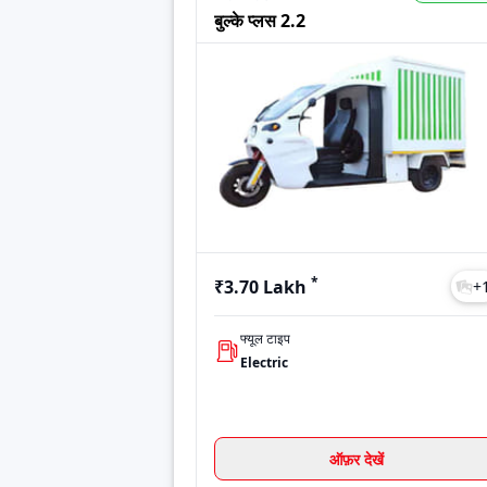
Model
बुल्के प्लस 2.2
Price
बुल्के प्लस 2.2
₹3.70 Lakh
ट्राइलक्स 1
₹3.25 Lakh
बल्क-ई
कीमत जल्द ही
Last Updated: Jul 28, 2026
*
₹3.70 Lakh
+
फ्यूल टाइप
Electric
ऑफ़र देखें