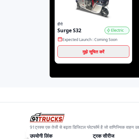
हीरो
Evex
Etron
Eri
Surge S32
Electric
Expected Launch :
Coming Soon
मुझे सूचित करें
MTA EV
Milyf
Mac
Reep
Rilox EV
E-S
Diamond
Devam Ev
Da
91ट्रक्स एक तेजी से बढ़ता डिजिटल प्लेटफॉर्म है जो वाणिज्यिक वाहन 
उपयोगी लिंक
ट्रक सीरीज