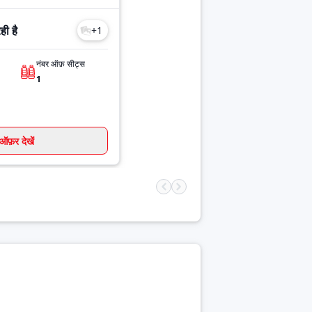
ी है
+
1
नंबर ऑफ़ सीट्स
1
ऑफ़र देखें