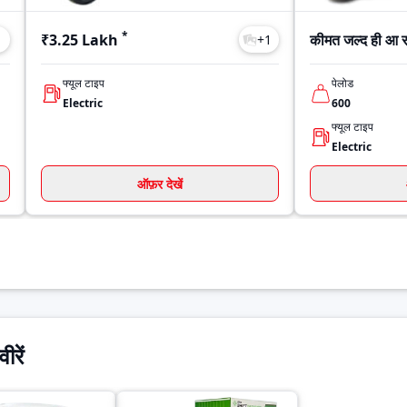
*
₹3.25 Lakh
कीमत जल्द ही आ रह
1
+
1
फ्यूल टाइप
पेलोड
Electric
600
फ्यूल टाइप
Electric
ऑफ़र देखें
ीरें