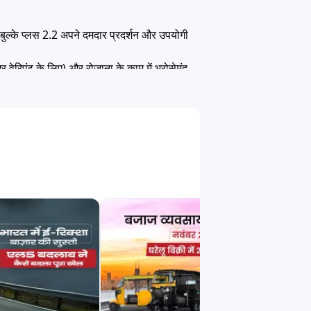
न सोलर एनर्जी
सारथी
तेजा (ग्रीव्स के पावर से)
े बुल्के प्लस 2.2 अपने दमदार प्रदर्शन और उपयोगी
वेरिएंट के लिए) और रोज़ाना के काम में भरोसेमंद
ली ई रिक्शा
डाबंग
डेल्टिक
के लिए डिजाइन किया गया है।
ने में आपकी मदद करते हैं। यहां आप:
ाल इलेक्ट्रिक
बैक्सी
ईब्लू
रो
ज़ीरो21
सोडायको
्स ऑटो रिक्शा चुनने के लिए पूरी जानकारी प्रदान
न इंजीनियर्स
वाणी मोटो
ओम राज ऑटोटेक