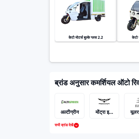
केटो मोटर्स
बुल्के प्लस 2.2
केटो 
ब्रांड अनुसार कमर्शियल ऑटो रिक
अल्टीग्रीन
मोंट्रा इलेक्ट्रिक
यूलर
सभी ब्रांड देखें