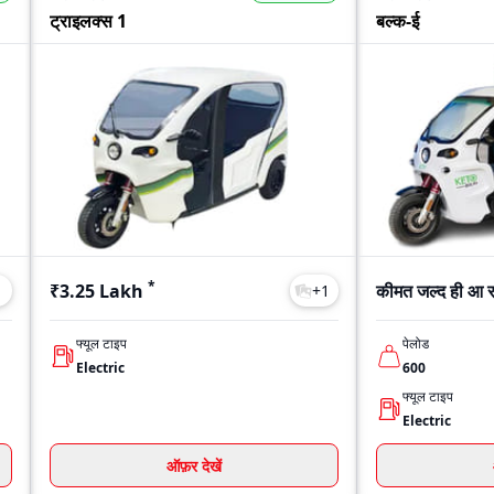
ट्राइलक्स 1
बल्क-ई
*
₹3.25 Lakh
कीमत जल्द ही आ रह
1
+
1
फ्यूल टाइप
पेलोड
Electric
600
फ्यूल टाइप
Electric
ऑफ़र देखें