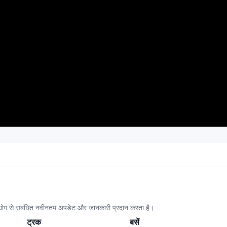
sha
Ele
Electeca
Eko Tejas
Og
 Auto
Lords Automative
Sahyatri
Saera
Run
athi
EBUZZ
E-Trio
E-Maggic
E-R
wki
BYBY
Biliti Electric
City Cab
Bha
उद्योग से संबंधित नवीनतम अपडेट और जानकारी प्रदान करता है।
ट्रक
बसें