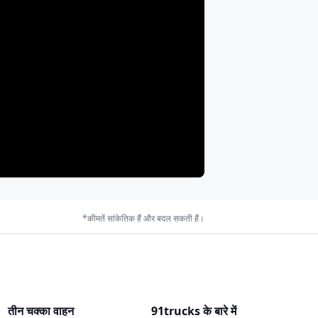
ata
Move Stone
Nova
 Toto
Saarthak
Ronak Auto
anger
E Pride Auto
Divya Enterprises
*कीमतें सांकेतिक हैं और बदल सकती हैं।
ve Electric
BHM Safari
Big Bull
तीन चक्का वाहन
91trucks के बारे में