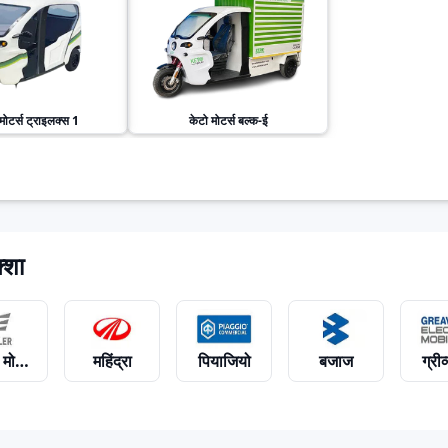
मोटर्स
ट्राइलक्स 1
केटो मोटर्स
बल्क-ई
्शा
 मोटर्स
महिंद्रा
पियाजियो
बजाज
ग्री