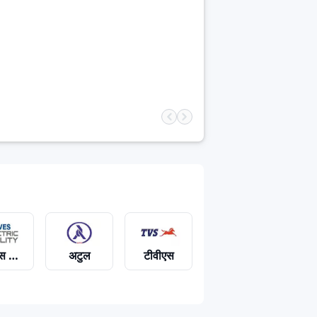
व्स मोबिलिटी
अटुल
टीवीएस