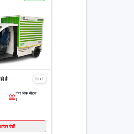
ी है
+
1
नंबर ऑफ़ सीट्स
1
ऑफ़र देखें