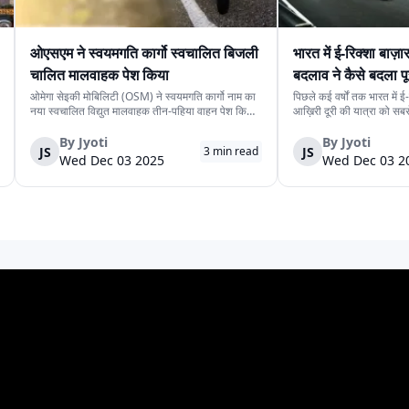
टेरो
वंदे भारत
ओपीजी मोबिलिटी
टॉप टीम मशीन्स
शक्त
ओएसएम ने स्वयमगति कार्गो स्वचालित बिजली
भारत में ई-रिक्शा बाज़
चालित मालवाहक पेश किया
बदलाव ने कैसे बदला प
ओमेगा सेइकी मोबिलिटी (OSM) ने स्वयमगति कार्गो नाम का
पिछले कई वर्षों तक भारत में ई
नया स्वचालित विद्युत मालवाहक तीन-पहिया वाहन पेश किया
आख़िरी दूरी की यात्रा को स
है। इसकी कीमत ₹4.15 लाख रखी गई है। यह मॉडल कंपनी
दी। कम कीमत, आसान देखभाल औ
प्ले
तेजस व्हीकल्स
सुपरटेक ईवी
सिंडिकेट मोटर्स
सुप
के स्वचालित यात्री संस्करण के बाद औद्योगिक उपयोग के
इन कारणों से यह वाहन लगभग हर
By
Jyoti
By
Jyoti
JS
JS
3
min read
लिये प्रस्तुत किया गया दूसरा स्वचालित वाहन...
दिखाई देने लगा। लेकिन अब यह
Wed Dec 03 2025
Wed Dec 03 2
बालाजी ऑटोमोबाइल्स
सेवी इलेक्ट्रिक
सरगम ई-राइड
एनआरजे
स्पी
स मोबाइलऑन
जांगिड़
जितेंद्र
इंडो वैगन
जनाश
vol
गोदावरी
Gopal Auto Motors
Gk Rickshaw
Gaya