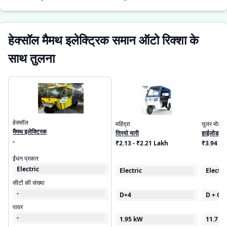
हेक्सॉल मैमथ इलेक्ट्रिक समान ऑटो रिक्शा के
साथ तुलना
हेक्सॉल
महिंद्रा
यूलर मोटर्स
मैमथ इलेक्ट्रिक
त्रियो यारी
हाईलोड
-
₹2.13 - ₹2.21 Lakh
₹3.94 - 
ईंधन प्रकार
Electric
Electric
Electri
सीटों की संख्या
-
D+4
D + Ca
पावर
-
1.95 kW
11.7 k