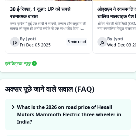
30 ई-रिक्शा, 1 दूल्हा: UP की सबसे
ओएसएम ने स्वयमगति क
रचनात्मक बारात
चालित मालवाहक पेश 
उत्तर प्रदेश में हुई एक शादी ने सादगी, सम्मान और समुदाय की
ओमेगा सेइकी मोबिलिटी (OSM)
ताकत को बहुत ही अनोखे तरीके से एक साथ जोड़ दिया।
नया स्वचालित विद्युत मालवा
देवरिया जिले के एक दूल्हे के पास अपने बारातियों के लिये महंगे
है। इसकी कीमत ₹4.15 लाख 
वाहन की व्यवस्था करने के लिये पर्याप्त साधन नहीं थे।
के स्वचालित यात्री संस्करण 
By
Jyoti
By
Jyoti
JS
JS
5
min read
लेकिन दोस्ती की भावना ने उस...
लिये प्रस्तुत किया गया दूसरा 
Fri Dec 05 2025
Wed Dec 03 2
इलेक्ट्रिक न्यूज़
अक्सर पूछे जाने वाले सवाल (FAQ)
What is the 2026 on road price of Hexall
Motors Mammoth Electric three-wheeler in
India?