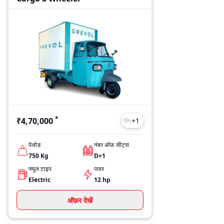
*
₹4,70,000
+
1
पेलोड
नंबर ऑफ़ सीट्स
750
Kg
D+1
फ्यूल टाइप
पावर
Electric
12 hp
ऑफ़र देखें