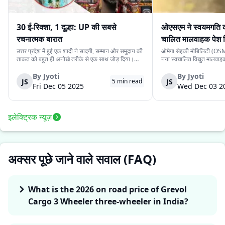
30 ई-रिक्शा, 1 दूल्हा: UP की सबसे
ओएसएम ने स्वयमगति क
रचनात्मक बारात
चालित मालवाहक पेश 
उत्तर प्रदेश में हुई एक शादी ने सादगी, सम्मान और समुदाय की
ओमेगा सेइकी मोबिलिटी (OSM)
ताकत को बहुत ही अनोखे तरीके से एक साथ जोड़ दिया।
नया स्वचालित विद्युत मालवा
देवरिया जिले के एक दूल्हे के पास अपने बारातियों के लिये महंगे
है। इसकी कीमत ₹4.15 लाख 
वाहन की व्यवस्था करने के लिये पर्याप्त साधन नहीं थे।
के स्वचालित यात्री संस्करण 
By
Jyoti
By
Jyoti
JS
JS
5
min read
लेकिन दोस्ती की भावना ने उस...
लिये प्रस्तुत किया गया दूसरा 
Fri Dec 05 2025
Wed Dec 03 2
इलेक्ट्रिक न्यूज़
अक्सर पूछे जाने वाले सवाल (FAQ)
What is the 2026 on road price of Grevol
Cargo 3 Wheeler three-wheeler in India?