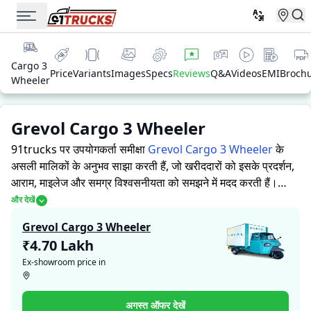
Cargo 3
Price
Variants
Images
Specs
Reviews
Q&A
Videos
EMI
Broch
Wheeler
Grevol Cargo 3 Wheeler
91trucks पर उपयोगकर्ता समीक्षा
Grevol Cargo 3 Wheeler
के
असली मालिकों के अनुभव साझा करती हैं, जो खरीददारों को इसके प्रदर्शन,
आराम, माइलेज और समग्र विश्वसनीयता को समझने में मदद करती हैं।
91trucks खरीददारों और मालिकों को सूचित निर्णय लेने में सहायता करने
और देखें
के लिए विस्तृत जानकारियां प्रदान करता है। विशेषज्ञों द्वारा ऑटो रिक्शा की
Grevol Cargo 3 Wheeler
ताकत और कमजोरियों पर आधारित मूल्यांकन के साथ-साथ, इस प्लेटफ़ॉर्म
₹4.70 Lakh
पर एक विशेष सेक्शन है जहाँ असली मालिक Grevol Cargo 3
Ex-showroom price in
Wheeler के साथ अपने अनुभव साझा करते हैं। ये सीधे अनुभव प्रदर्शन,
आराम, माइलेज और विश्वसनीयता के बारे में व्यावहारिक जानकारी देते हैं,
जिससे भविष्य के खरीदार यह तय कर सकते हैं कि क्या
Grevol Cargo 3
अगस्त ऑफर देखें