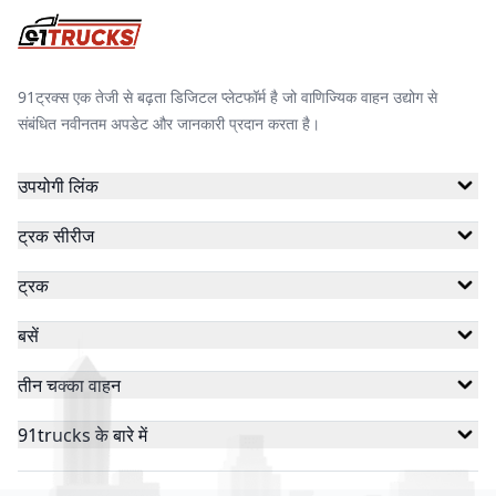
रफ़्तार इलेक्ट्रिक
ज़ेन मोबिलिटी
राजहंस
91ट्रक्स एक तेजी से बढ़ता डिजिटल प्लेटफॉर्म है जो वाणिज्यिक वाहन उद्योग से
संबंधित नवीनतम अपडेट और जानकारी प्रदान करता है।
ज़ेलिओ
रेयोन इंजीनियर्स
वाणी मोटो
उपयोगी लिंक
ट्रक सीरीज
ओम राज ऑटोटेक
विक्टरी
स्नाइपर इलेक्ट्रिक
ट्रक
बसें
वीक्टेरो
वंदे भारत
ओपीजी मोबिलिटी
तीन चक्का वाहन
91trucks के बारे में
टॉप टीम मशीन्स
शक्तिमान ई-रिक्शा
सिंघम