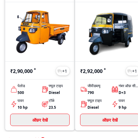
*
*
₹2,90,000
₹2,92,000
+
1
+
1
पेलोड
फ्यूल टाइप
जीवीडब्ल्यू
नंबर ऑफ़ सीट्
500
Diesel
790
D+3
पावर
टॉर्क
फ्यूल टाइप
पावर
10 hp
23.5
Diesel
9 hp
ऑफ़र देखें
ऑफ़र देखें