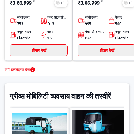
*
*
₹3,66,999
₹3,66,999
+
1
+
1
जीवीडब्ल्यू
नंबर ऑफ़ सीट्स
जीवीडब्ल्यू
पेलोड
753
D+3
995
500
फ्यूल टाइप
पावर
नंबर ऑफ़ सीट्स
फ्यूल टाइप
Electric
9.5
D+1
Electric
ऑफ़र देखें
ऑफ़र देखें
सभी इलेक्ट्रिक देखें
ग्रीव्स मोबिलिटी व्यवसाय वाहन की तस्वीरें