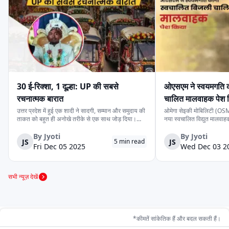
हेक्सॉल
जॉय
स्टार
30 ई-रिक्शा, 1 दूल्हा: UP की सबसे
ओएसएम ने स्वयमगति क
सन मोबिलिटी
डैंडेरा
इका
रचनात्मक बारात
चालित मालवाहक पेश 
उत्तर प्रदेश में हुई एक शादी ने सादगी, सम्मान और समुदाय की
ओमेगा सेइकी मोबिलिटी (OSM)
ताकत को बहुत ही अनोखे तरीके से एक साथ जोड़ दिया।
नया स्वचालित विद्युत मालवा
देवरिया जिले के एक दूल्हे के पास अपने बारातियों के लिये महंगे
है। इसकी कीमत ₹4.15 लाख 
वाहन की व्यवस्था करने के लिये पर्याप्त साधन नहीं थे।
के स्वचालित यात्री संस्करण 
By
Jyoti
By
Jyoti
JS
JS
5
min read
लेकिन दोस्ती की भावना ने उस...
लिये प्रस्तुत किया गया दूसरा 
खालसा
Fri Dec 05 2025
हीरो
ज़ीरो21
Wed Dec 03 2
सभी न्यूज़ देखें
सोडायको
स्पीगो
वसन ई-मोबिलिटी
*कीमतें सांकेतिक हैं और बदल सकती हैं।