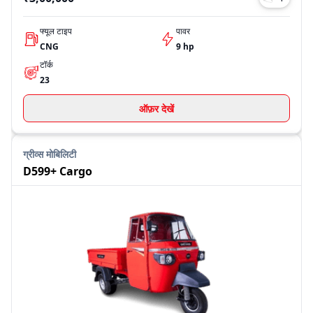
फ्यूल टाइप
पावर
CNG
9 hp
टॉर्क
23
ऑफ़र देखें
ग्रीव्स मोबिलिटी
D599+ Cargo