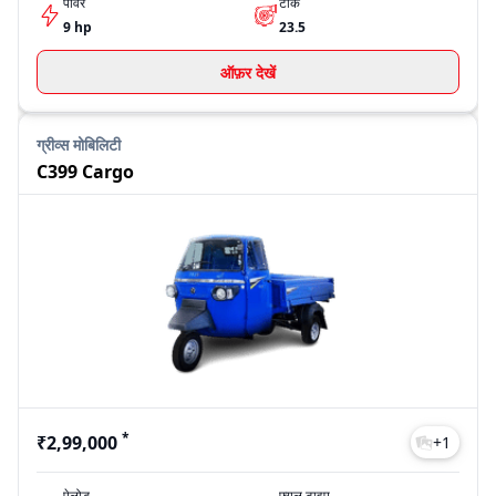
पावर
टॉर्क
9 hp
23.5
ऑफ़र देखें
ग्रीव्स मोबिलिटी
C399 Cargo
*
₹2,99,000
+
1
पेलोड
फ्यूल टाइप