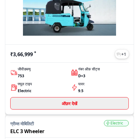
चाहने वाले खरीदारों के लिए टॉप-एंड मॉडल ELC 3 Wheeler की कीमत
₹3,66,999 (एक्स-शोरूम) तक जाती है।
कीमतें स्थान, वेरिएंट और फ्यूल टाइप के अनुसार अलग-अलग हो सकती हैं।
91trucks पर आप लेटेस्ट प्राइस लिस्ट देख सकते हैं, अलग-अलग वेरिएंट की तुलना
कर सकते हैं और फाइनेंस विकल्प भी एक्सप्लोर कर सकते हैं, ताकि आप सही निर्णय ले
सकें। चाहे आपका बजट सीमित हो या ज्यादा, ग्रीव्स मोबिलिटी अलग-अलग प्राइस रेंज
में कई मॉडल उपलब्ध कराता है।
Model
Price
*
₹3,66,999
+
1
Eltra City
₹3,66,999
ELC 3 Wheeler
₹3,66,999
जीवीडब्ल्यू
नंबर ऑफ़ सीट्स
D435 Cargo
₹2,90,000
753
D+3
D435 City
₹2,92,000
फ्यूल टाइप
पावर
D599 Plus City
₹3,07,000
Electric
9.5
Last Updated: Jul 27, 2026
ऑफ़र देखें
Electric
ग्रीव्स मोबिलिटी
ELC 3 Wheeler