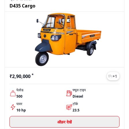
D435 Cargo
*
₹2,90,000
+
1
पेलोड
फ्यूल टाइप
500
Diesel
पावर
टॉर्क
10 hp
23.5
ऑफ़र देखें