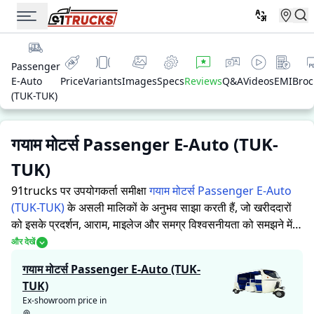
Passenger
E-Auto
Price
Variants
Images
Specs
Reviews
Q&A
Videos
EMI
Broc
(TUK-TUK)
गयाम मोटर्स Passenger E-Auto (TUK-
TUK)
91trucks पर उपयोगकर्ता समीक्षा
गयाम मोटर्स Passenger E-Auto
(TUK-TUK)
के असली मालिकों के अनुभव साझा करती हैं, जो खरीददारों
को इसके प्रदर्शन, आराम, माइलेज और समग्र विश्वसनीयता को समझने में
मदद करती हैं।
91trucks खरीददारों और मालिकों को सूचित निर्णय लेने में
और देखें
सहायता करने के लिए विस्तृत जानकारियां प्रदान करता है। विशेषज्ञों द्वारा
गयाम मोटर्स Passenger E-Auto (TUK-
ऑटो रिक्शा की ताकत और कमजोरियों पर आधारित मूल्यांकन के साथ-साथ,
TUK)
इस प्लेटफ़ॉर्म पर एक विशेष सेक्शन है जहाँ असली मालिक गयाम मोटर्स
Ex-showroom price in
Passenger E-Auto (TUK-TUK) के साथ अपने अनुभव साझा करते