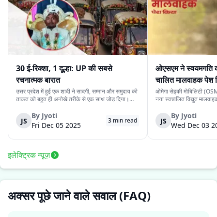
30 ई-रिक्शा, 1 दूल्हा: UP की सबसे
ओएसएम ने स्वयमगति क
रचनात्मक बारात
चालित मालवाहक पेश 
उत्तर प्रदेश में हुई एक शादी ने सादगी, सम्मान और समुदाय की
ओमेगा सेइकी मोबिलिटी (OSM)
ताकत को बहुत ही अनोखे तरीके से एक साथ जोड़ दिया।
नया स्वचालित विद्युत मालवा
देवरिया जिले के एक दूल्हे के पास अपने बारातियों के लिये महंगे
है। इसकी कीमत ₹4.15 लाख 
वाहन की व्यवस्था करने के लिये पर्याप्त साधन नहीं थे।
के स्वचालित यात्री संस्करण 
By
Jyoti
By
Jyoti
JS
JS
3
min read
लेकिन दोस्ती की भावना ने उस...
लिये प्रस्तुत किया गया दूसरा
Fri Dec 05 2025
Wed Dec 03 2
इलेक्ट्रिक न्यूज़
अक्सर पूछे जाने वाले सवाल (FAQ)