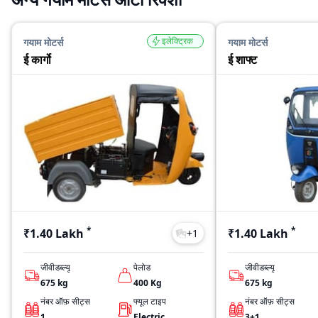
इलेक्ट्रिक
गयाम मोटर्स
गयाम मोटर्स
ई कार्गो
ई शाफ्ट
*
*
₹1.40 Lakh
₹1.40 Lakh
+
1
जीवीडब्ल्यू
पेलोड
जीवीडब्ल्यू
675
kg
400
Kg
675
kg
नंबर ऑफ़ सीट्स
फ्यूल टाइप
नंबर ऑफ़ सीट्स
1
Electric
3+1