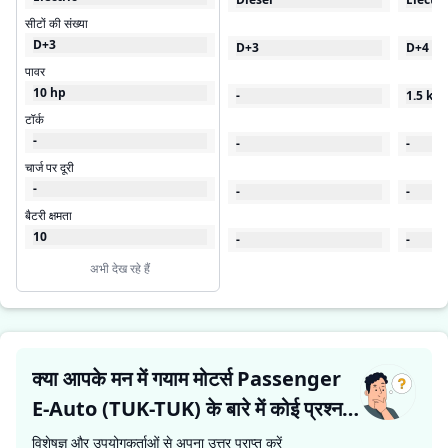
सीटों की संख्या
D+3
D+3
D+4
पावर
10 hp
-
1.5 kW
टॉर्क
-
-
-
चार्ज पर दूरी
-
-
-
बैटरी क्षमता
10
-
-
अभी देख रहे हैं
क्या आपके मन में गयाम मोटर्स Passenger
E-Auto (TUK-TUK) के बारे में कोई प्रश्न
है?
विशेषज्ञ और उपयोगकर्ताओं से अपना उत्तर प्राप्त करें