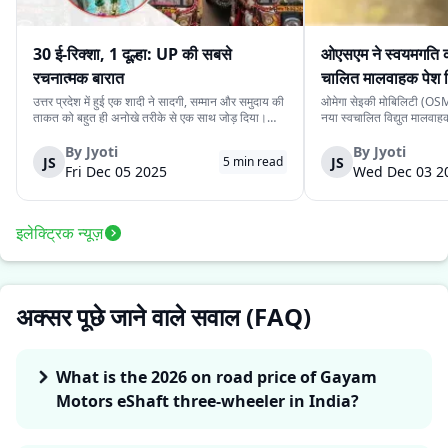
30 ई-रिक्शा, 1 दूल्हा: UP की सबसे
ओएसएम ने स्वयमगति क
रचनात्मक बारात
चालित मालवाहक पेश 
उत्तर प्रदेश में हुई एक शादी ने सादगी, सम्मान और समुदाय की
ओमेगा सेइकी मोबिलिटी (OSM)
ताकत को बहुत ही अनोखे तरीके से एक साथ जोड़ दिया।
नया स्वचालित विद्युत मालवा
देवरिया जिले के एक दूल्हे के पास अपने बारातियों के लिये महंगे
है। इसकी कीमत ₹4.15 लाख 
वाहन की व्यवस्था करने के लिये पर्याप्त साधन नहीं थे।
के स्वचालित यात्री संस्करण 
By
Jyoti
By
Jyoti
JS
JS
5
min read
लेकिन दोस्ती की भावना ने उस...
लिये प्रस्तुत किया गया दूसरा 
Fri Dec 05 2025
Wed Dec 03 2
इलेक्ट्रिक न्यूज़
अक्सर पूछे जाने वाले सवाल (FAQ)
What is the 2026 on road price of Gayam
Motors eShaft three-wheeler in India?