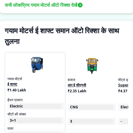
सभी लोकप्रिय गयाम मोटर्स ऑटो रिक्शा देखें
गयाम मोटर्स ई शाफ्ट समान ऑटो रिक्शा के साथ
तुलना
गयाम मोटर्स
बजाज
मोंट्रा इलेक
ई शाफ्ट
आर ई सीएनजी
Super C
₹1.40 Lakh
₹2.35 Lakh
₹4.37 - 
ईंधन प्रकार
Electric
CNG
Electri
सीटों की संख्या
3+1
3
-
पावर