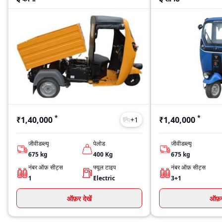
*
*
₹1,40,000
₹1,40,000
+
1
जीवीडब्ल्यू
पेलोड
जीवीडब्ल्यू
675
kg
400
Kg
675
kg
नंबर ऑफ़ सीट्स
फ्यूल टाइप
नंबर ऑफ़ सीट्स
1
Electric
3+1
ऑफ़र देखें
ऑफ़र 