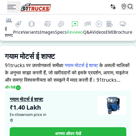
ई
Price
Variants
Images
Specs
Reviews
Q&A
Videos
EMI
Brochure
शाफ्ट
गयाम मोटर्स ई शाफ्ट
91trucks पर उपयोगकर्ता समीक्षा
गयाम मोटर्स ई शाफ्ट
के असली मालिकों
के अनुभव साझा करती हैं, जो खरीददारों को इसके प्रदर्शन, आराम, माइलेज
और समग्र विश्वसनीयता को समझने में मदद करती हैं।
91trucks
खरीददारों और मालिकों को सूचित निर्णय लेने में सहायता करने के लिए
और देखें
विस्तृत जानकारियां प्रदान करता है। विशेषज्ञों द्वारा ऑटो रिक्शा की ताकत
गयाम मोटर्स ई शाफ्ट
और कमजोरियों पर आधारित मूल्यांकन के साथ-साथ, इस प्लेटफ़ॉर्म पर एक
₹1.40 Lakh
विशेष सेक्शन है जहाँ असली मालिक गयाम मोटर्स ई शाफ्ट के साथ अपने
Ex-showroom price in
अनुभव साझा करते हैं। ये सीधे अनुभव प्रदर्शन, आराम, माइलेज और
विश्वसनीयता के बारे में व्यावहारिक जानकारी देते हैं, जिससे भविष्य के
खरीदार यह तय कर सकते हैं कि क्या
गयाम मोटर्स ई शाफ्ट
उनकी जरूरतों के
अगस्त ऑफर देखें