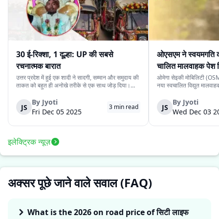
30 ई-रिक्शा, 1 दूल्हा: UP की सबसे
ओएसएम ने स्वयमगति क
रचनात्मक बारात
चालित मालवाहक पेश 
उत्तर प्रदेश में हुई एक शादी ने सादगी, सम्मान और समुदाय की
ओमेगा सेइकी मोबिलिटी (OSM)
ताकत को बहुत ही अनोखे तरीके से एक साथ जोड़ दिया।
नया स्वचालित विद्युत मालवा
देवरिया जिले के एक दूल्हे के पास अपने बारातियों के लिये महंगे
है। इसकी कीमत ₹4.15 लाख 
वाहन की व्यवस्था करने के लिये पर्याप्त साधन नहीं थे।
के स्वचालित यात्री संस्करण 
By
Jyoti
By
Jyoti
JS
JS
3
min read
लेकिन दोस्ती की भावना ने उस...
लिये प्रस्तुत किया गया दूसरा
Fri Dec 05 2025
Wed Dec 03 2
इलेक्ट्रिक न्यूज़
अक्सर पूछे जाने वाले सवाल (FAQ)
What is the 2026 on road price of सिटी लाइफ