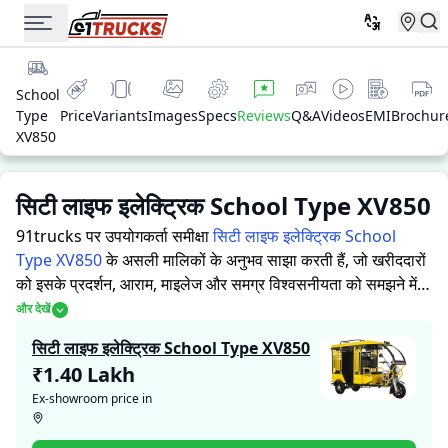
School
Type
Price
Variants
Images
Specs
Reviews
Q&A
Videos
EMI
Brochur
XV850
सिटी लाइफ इलेक्ट्रिक School Type XV850
91trucks पर उपयोगकर्ता समीक्षा
सिटी लाइफ इलेक्ट्रिक School
Type XV850
के असली मालिकों के अनुभव साझा करती हैं, जो खरीददारों
को इसके प्रदर्शन, आराम, माइलेज और समग्र विश्वसनीयता को समझने में
मदद करती हैं।
91trucks खरीददारों और मालिकों को सूचित निर्णय लेने में
और देखें
सहायता करने के लिए विस्तृत जानकारियां प्रदान करता है। विशेषज्ञों द्वारा
सिटी लाइफ इलेक्ट्रिक School Type XV850
ऑटो रिक्शा की ताकत और कमजोरियों पर आधारित मूल्यांकन के साथ-साथ,
₹1.40 Lakh
इस प्लेटफ़ॉर्म पर एक विशेष सेक्शन है जहाँ असली मालिक सिटी लाइफ
Ex-showroom price in
इलेक्ट्रिक School Type XV850 के साथ अपने अनुभव साझा करते हैं।
ये सीधे अनुभव प्रदर्शन, आराम, माइलेज और विश्वसनीयता के बारे में