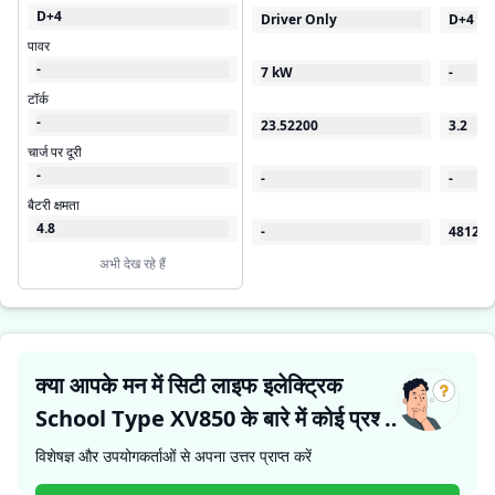
D+4
Driver Only
D+4
पावर
-
7 kW
-
टॉर्क
-
23.52200
3.2
चार्ज पर दूरी
-
-
-
बैटरी क्षमता
4.8
-
48120
अभी देख रहे हैं
क्या आपके मन में सिटी लाइफ इलेक्ट्रिक
School Type XV850 के बारे में कोई प्रश्न
है?
विशेषज्ञ और उपयोगकर्ताओं से अपना उत्तर प्राप्त करें