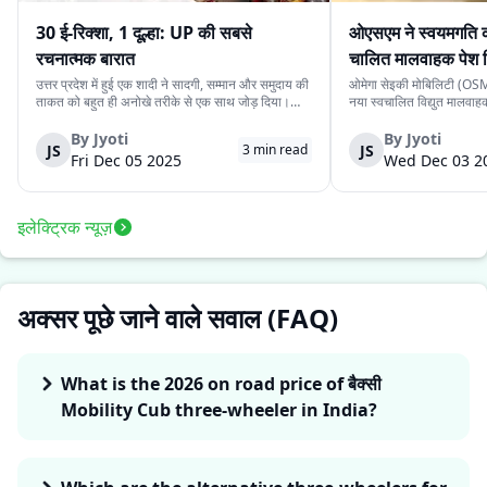
30 ई-रिक्शा, 1 दूल्हा: UP की सबसे
ओएसएम ने स्वयमगति क
रचनात्मक बारात
चालित मालवाहक पेश 
उत्तर प्रदेश में हुई एक शादी ने सादगी, सम्मान और समुदाय की
ओमेगा सेइकी मोबिलिटी (OSM)
ताकत को बहुत ही अनोखे तरीके से एक साथ जोड़ दिया।
नया स्वचालित विद्युत मालवा
देवरिया जिले के एक दूल्हे के पास अपने बारातियों के लिये महंगे
है। इसकी कीमत ₹4.15 लाख 
वाहन की व्यवस्था करने के लिये पर्याप्त साधन नहीं थे।
के स्वचालित यात्री संस्करण 
By
Jyoti
By
Jyoti
JS
JS
3
min read
लेकिन दोस्ती की भावना ने उस...
लिये प्रस्तुत किया गया दूसरा
Fri Dec 05 2025
Wed Dec 03 2
इलेक्ट्रिक न्यूज़
अक्सर पूछे जाने वाले सवाल (FAQ)
What is the 2026 on road price of बैक्सी
Mobility Cub three-wheeler in India?