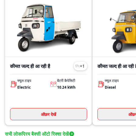
कीमत जल्द ही आ रही है
कीमत जल्द ही आ रही ह
+
1
फ्यूल टाइप
बैटरी कैपेसिटी
फ्यूल टाइप
Electric
10.24
kWh
Diesel
ऑफ़र देखें
ऑफ़र 
सभी लोकप्रिय बैक्सी ऑटो रिक्शा देखें