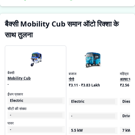
बैक्सी Mobility Cub समान ऑटो रिक्शा के
साथ तुलना
बैक्सी
बजाज
महिंद्रा
Mobility Cub
गोगो
अल्फा प्लस
-
₹3.11 - ₹3.83 Lakh
₹2.56 - 
ईंधन प्रकार
Electric
Electric
Diesel
सीटों की संख्या
-
-
Driver
पावर
-
5.5 kW
7 kW