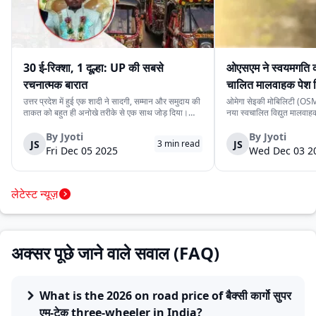
30 ई-रिक्शा, 1 दूल्हा: UP की सबसे
ओएसएम ने स्वयमगति क
रचनात्मक बारात
चालित मालवाहक पेश 
उत्तर प्रदेश में हुई एक शादी ने सादगी, सम्मान और समुदाय की
ओमेगा सेइकी मोबिलिटी (OSM)
ताकत को बहुत ही अनोखे तरीके से एक साथ जोड़ दिया।
नया स्वचालित विद्युत मालवा
देवरिया जिले के एक दूल्हे के पास अपने बारातियों के लिये महंगे
है। इसकी कीमत ₹4.15 लाख 
वाहन की व्यवस्था करने के लिये पर्याप्त साधन नहीं थे।
के स्वचालित यात्री संस्करण 
By
Jyoti
By
Jyoti
JS
JS
3
min read
लेकिन दोस्ती की भावना ने उस...
लिये प्रस्तुत किया गया दूसरा
Fri Dec 05 2025
Wed Dec 03 2
लेटेस्ट न्यूज़
अक्सर पूछे जाने वाले सवाल (FAQ)
What is the 2026 on road price of बैक्सी कार्गो सुपर
एम-टेक three-wheeler in India?