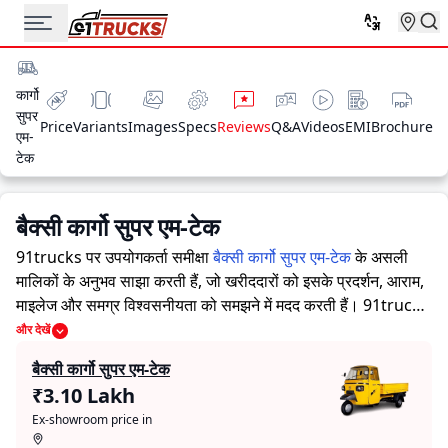
कार्गो
सुपर
Price
Variants
Images
Specs
Reviews
Q&A
Videos
EMI
Brochure
एम-
टेक
बैक्सी कार्गो सुपर एम-टेक
91trucks पर उपयोगकर्ता समीक्षा
बैक्सी कार्गो सुपर एम-टेक
के असली
मालिकों के अनुभव साझा करती हैं, जो खरीददारों को इसके प्रदर्शन, आराम,
माइलेज और समग्र विश्वसनीयता को समझने में मदद करती हैं।
91trucks
खरीददारों और मालिकों को सूचित निर्णय लेने में सहायता करने के लिए
और देखें
विस्तृत जानकारियां प्रदान करता है। विशेषज्ञों द्वारा ऑटो रिक्शा की ताकत
बैक्सी कार्गो सुपर एम-टेक
और कमजोरियों पर आधारित मूल्यांकन के साथ-साथ, इस प्लेटफ़ॉर्म पर एक
₹3.10 Lakh
विशेष सेक्शन है जहाँ असली मालिक बैक्सी कार्गो सुपर एम-टेक के साथ अपने
Ex-showroom price in
अनुभव साझा करते हैं। ये सीधे अनुभव प्रदर्शन, आराम, माइलेज और