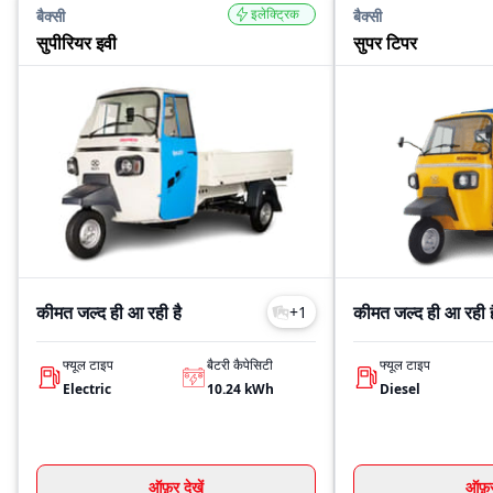
इलेक्ट्रिक
बैक्सी
बैक्सी
सुपीरियर इवी
सुपर टिपर
कीमत जल्द ही आ रही है
कीमत जल्द ही आ रही ह
+
1
फ्यूल टाइप
बैटरी कैपेसिटी
फ्यूल टाइप
Electric
10.24
kWh
Diesel
ऑफ़र देखें
ऑफ़र 