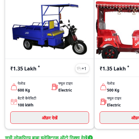
*
*
₹1.35 Lakh
₹1.35 Lakh
+
1
पेलोड
फ्यूल टाइप
पेलोड
600
Kg
Electric
500
Kg
बैटरी कैपेसिटी
फ्यूल टाइप
100
kWh
Electric
ऑफ़र देखें
ऑफ़र 
सभी लोकप्रिय बाबा इलेक्ट्रिक ऑटो रिक्शा देखें