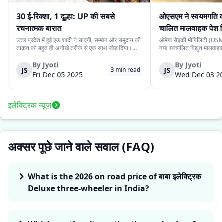
30 ई-रिक्शा, 1 दूल्हा: UP की सबसे
ओएसएम ने स्वयमगति क
रचनात्मक बारात
चालित मालवाहक पेश 
उत्तर प्रदेश में हुई एक शादी ने सादगी, सम्मान और समुदाय की
ओमेगा सेइकी मोबिलिटी (OSM)
ताकत को बहुत ही अनोखे तरीके से एक साथ जोड़ दिया।
नया स्वचालित विद्युत मालवा
देवरिया जिले के एक दूल्हे के पास अपने बारातियों के लिये महंगे
है। इसकी कीमत ₹4.15 लाख 
वाहन की व्यवस्था करने के लिये पर्याप्त साधन नहीं थे।
के स्वचालित यात्री संस्करण 
By
Jyoti
By
Jyoti
JS
JS
3
min read
लेकिन दोस्ती की भावना ने उस...
लिये प्रस्तुत किया गया दूसरा
Fri Dec 05 2025
Wed Dec 03 2
इलेक्ट्रिक न्यूज़
अक्सर पूछे जाने वाले सवाल (FAQ)
What is the 2026 on road price of बाबा इलेक्ट्रिक
Deluxe three-wheeler in India?