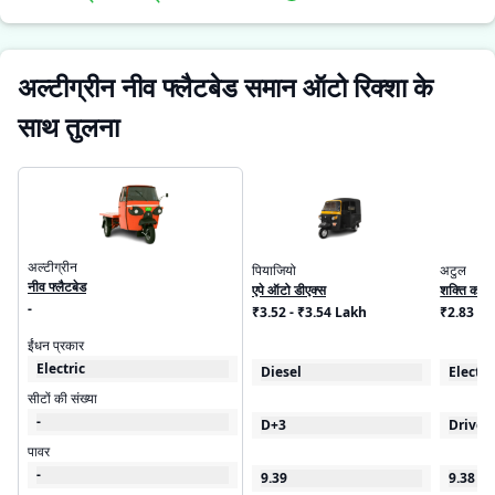
अल्टीग्रीन नीव फ्लैटबेड समान ऑटो रिक्शा के
साथ तुलना
अल्टीग्रीन
पियाजियो
अटुल
नीव फ्लैटबेड
एपे ऑटो डीएक्स
शक्ति कार्गो
-
₹3.52 - ₹3.54 Lakh
₹2.83 - 
ईंधन प्रकार
Electric
Diesel
Electri
सीटों की संख्या
-
D+3
Driver
पावर
-
9.39
9.38