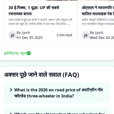
30 ई-रिक्शा, 1 दूल्हा: UP की सबसे
ओएसएम ने स्वयमगति क
रचनात्मक बारात
चालित मालवाहक पेश 
उत्तर प्रदेश में हुई एक शादी ने सादगी, सम्मान और समुदाय की
ओमेगा सेइकी मोबिलिटी (OSM)
ताकत को बहुत ही अनोखे तरीके से एक साथ जोड़ दिया।
नया स्वचालित विद्युत मालवा
देवरिया जिले के एक दूल्हे के पास अपने बारातियों के लिये महंगे
है। इसकी कीमत ₹4.15 लाख 
वाहन की व्यवस्था करने के लिये पर्याप्त साधन नहीं थे।
के स्वचालित यात्री संस्करण 
By
Jyoti
By
Jyoti
JS
JS
3
min read
लेकिन दोस्ती की भावना ने उस...
लिये प्रस्तुत किया गया दूसरा
Fri Dec 05 2025
Wed Dec 03 2
इलेक्ट्रिक न्यूज़
अक्सर पूछे जाने वाले सवाल (FAQ)
What is the 2026 on road price of अल्टीग्रीन नीव
फ्लैटबेड three-wheeler in India?