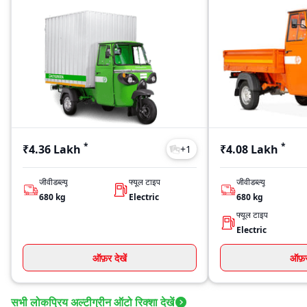
*
*
₹4.36 Lakh
₹4.08 Lakh
+
1
जीवीडब्ल्यू
फ्यूल टाइप
जीवीडब्ल्यू
680
kg
Electric
680
kg
फ्यूल टाइप
Electric
ऑफ़र देखें
ऑफ़र 
सभी लोकप्रिय अल्टीग्रीन ऑटो रिक्शा देखें