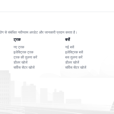
athi
EBUZZ
E-Trio
E-Maggic
E-R
wki
BYBY
Biliti Electric
City Cab
Bha
उद्योग से संबंधित नवीनतम अपडेट और जानकारी प्रदान करता है।
ट्रक
बसें
नए ट्रक
नई बसें
on
Arzoo
Astro Motors
एरो ईवी
Amb
इलेक्ट्रिक ट्रक
इलेक्ट्रिक बसें
ट्रक की तुलना करें
बस तुलना करें
डीलर खोजें
डीलर खोजें
सर्विस सेंटर खोजें
सर्विस सेंटर खोजें
MS
Aahana
3evi