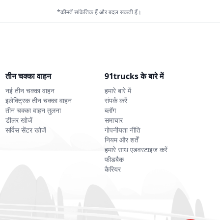
anger
E Pride Auto
Divya Enterprises
*कीमतें सांकेतिक हैं और बदल सकती हैं।
ve Electric
BHM Safari
Big Bull
तीन चक्का वाहन
91trucks के बारे में
नई तीन चक्का वाहन
हमारे बारे में
ika
Arya
ADM
इलेक्ट्रिक तीन चक्का वाहन
संपर्क करें
तीन चक्का वाहन तुलना
ब्लॉग
डीलर खोजें
समाचार
सर्विस सेंटर खोजें
गोपनीयता नीति
नियम और शर्तें
हमारे साथ एडवरटाइज करें
फीडबैक
कैरियर