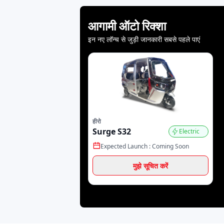
आगामी ऑटो रिक्शा
कैपटेक इंडिया
जेपीएस
जेए
इन नए लॉन्च से जुड़ी जानकारी सबसे पहले पाएं
ह्युंडई मोटर्स
हिम टेक्नोफोर्ज
Gre
हीरो
Evex
Etron
Eri
Surge S32
Electric
Expected Launch :
Coming Soon
मुझे सूचित करें
MTA EV
Milyf
Mac