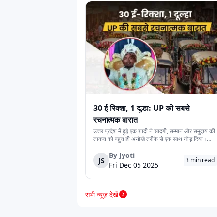
अपने नजदीकी डीलर और सर्विस सेंटर को खोजकर उन
हेक्सॉल
जॉय
स्
चाहे आप पहली बार ऑटो रिक्शा खरीद रहे हों या अ
करता है। आज ही पूरी रेंज एक्सप्लोर करें और अपने
स्पीगो
वसन ई-मोबिलिटी
रफ़्त
विक्टरी
स्नाइपर इलेक्ट्रिक
वीक्
30 ई-रिक्शा, 1 दूल्हा: UP की सबसे
रचनात्मक बारात
उत्तर प्रदेश में हुई एक शादी ने सादगी, सम्मान और समुदाय की
ताकत को बहुत ही अनोखे तरीके से एक साथ जोड़ दिया।
देवरिया जिले के एक दूल्हे के पास अपने बारातियों के लिये महंगे
पैंथर
टेरा मोटर्स
ओके 
वाहन की व्यवस्था करने के लिये पर्याप्त साधन नहीं थे।
By
Jyoti
JS
3
min read
लेकिन दोस्ती की भावना ने उस...
Fri Dec 05 2025
सभी न्यूज़ देखें
साथी
स्टैटिक्स इलेक्ट्रिक
ओम 