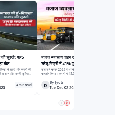
रो
ज़ीरो21
सोडायको
टो रिक्शा चुनने के लिए पूरी जानकारी प्रदान
न इंजीनियर्स
वाणी मोटो
ओम राज ऑटोटेक
िमान ई-रिक्शा
सिंघम
ट्राइटन ईवी
ार की सुस्ती: एल5
बजाज व्यवसाय वाहन खंड ने नवंबर 2025 में
ूरा खेल
घरेलू बिक्री में 21% वृद्धि दर्ज
-रिक्शा ने शहरों और कस्बों की
बजाज ने नवंबर 2025 में अपने व्यवसाय वाहन खंड में मजबूत
बसे आसान और सस्ती सुविधा
प्रदर्शन किया। कंपनी ने 45,006 घरेलू व्यवसाय वाहन बेचे,
र तेज़ी से बढ़ता प्रसार,
जो नवंबर 2024 में बिके 37,243 वाहन से अधिक हैं। यह
रइको
शक्ति ऑटो ग्रीन
स्टार बुल
 भीड़भाड़ वाले इलाके में
21% सालाना वृद्धि दर्शाती है और भारत में अंतिम‑मील
By
Jyoti
JS
4
min read
4
min read
 तेज़ी कम...
परिवहन तथा छोटे ऑपरेटरों में बढ़ती मा...
025
Tue Dec 02 2025
डवेज़ इलेक्ट्रिक
कुकू ऑटोमोटिव्स
कोमाकी