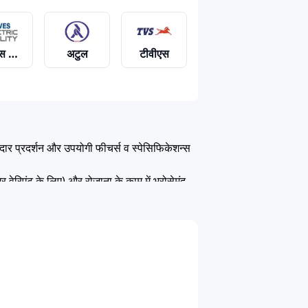
व्स मोबिलिटी
अटुल
टीवीएस
न सोलर एनर्जी
सारथी
तेजा (ग्रीव्स के पावर से)
र प्रदर्शन और उपयोगी फीचर्स व स्पेसिफिकेशन्स
वेरिएंट के लिए) और रोज़ाना के काम में भरोसेमंद
ली ई रिक्शा
डाबंग
डेल्टिक
के लिए डिजाइन किया गया है।
में आपकी मदद करते हैं। यहां आप:
ाल इलेक्ट्रिक
बैक्सी
ईब्लू