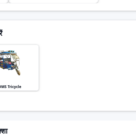
ं
DMS
Tricycle
्शा