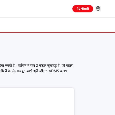
Hindi
 हैं। वर्तमान में यहां 2 मॉडल सूचीबद्ध हैं, जो यात्री
डिलीवरी के लिए मजबूत कार्गो थ्री-व्हीलर, ADMS अलग-
्ट-माइल ट्रांसपोर्ट के लिए व्यापक रूप से इस्तेमाल किए
े अनुसार सही मॉडल चुन सकते हैं।
ले खरीदारों के लिए टॉप-एंड मॉडल Loader की कीमत 0
 तुलना कर सकते हैं और फाइनेंस विकल्प भी एक्सप्लोर कर