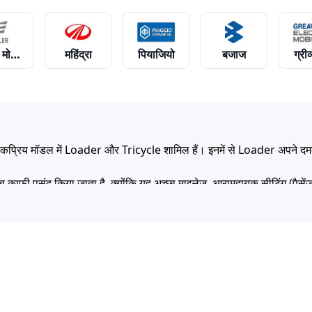
 मोटर्स
महिंद्रा
पियाजियो
बजाज
ग्री
िया
जेएसए
वाईसी इलेक्ट्रिक
उड़ान
एसए
प्रिय मॉडल में Loader और Tricycle शामिल हैं। इनमें से Loader अपने दमदा
 काफी पसंद किया जाता है, क्योंकि यह अच्छा माइलेज, आरामदायक सीटिंग (पैसेंजर 
 लाइफ इलेक्ट्रिक
अम्पीयर
बाबा इलेक्ट्रिक
ई-आश्वा
बाहुब
र की सड़कों के साथ-साथ अर्ध-शहरी (सेमी-अर्बन) रूट्स पर भी आसानी से चलाने 
िक निर्णय होता है। 91trucks पर हम इस प्रक्रिया को आसान और स्पष्ट बनाने 
 मोटर्स
जेम ईवी
जीकॉन ऑटोमोटिव
स्काईराइड
ठुकर
ते हैं