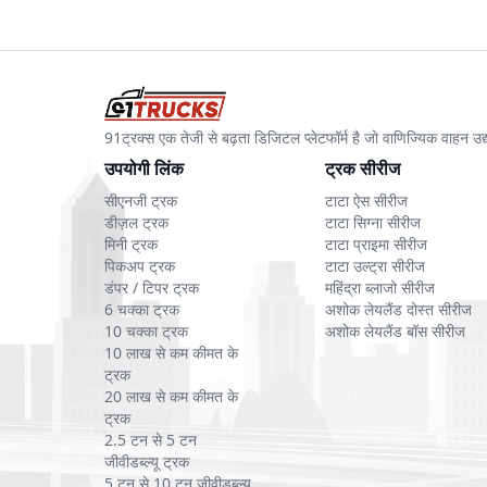
Reep
Rilox EV
E-S
Diamond
Devam Ev
Da
91ट्रक्स एक तेजी से बढ़ता डिजिटल प्लेटफॉर्म है जो वाणिज्यिक वाहन 
उपयोगी लिंक
ट्रक सीरीज
सीएनजी ट्रक
टाटा ऐस सीरीज
Badshah
Atut Sangam
Av
डीज़ल ट्रक
टाटा सिग्ना सीरीज
मिनी ट्रक
टाटा प्राइमा सीरीज
पिकअप ट्रक
टाटा उल्ट्रा सीरीज
डंपर / टिपर ट्रक
महिंद्रा ब्लाजो सीरीज
6 चक्का ट्रक
अशोक लेयलैंड दोस्त सीरीज
एके ऑटो इलेक्ट्रिकल
Allfine
AD
10 चक्का ट्रक
अशोक लेयलैंड बॉस सीरीज
10 लाख से कम कीमत के
ट्रक
20 लाख से कम कीमत के
ट्रक
2.5 टन से 5 टन
जीवीडब्ल्यू ट्रक
5 टन से 10 टन जीवीडब्ल्यू