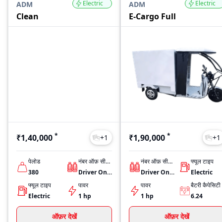
Electric
Electric
ADM
ADM
Clean
E-Cargo Full
*
*
₹1,40,000
₹1,90,000
+
1
+
1
पेलोड
नंबर ऑफ़ सीट्स
नंबर ऑफ़ सीट्स
फ्यूल टाइप
380
Driver Only
Driver Only
Electric
फ्यूल टाइप
पावर
पावर
बैटरी कैपेसिटी
Electric
1 hp
1 hp
6.24
ऑफ़र देखें
ऑफ़र देखें