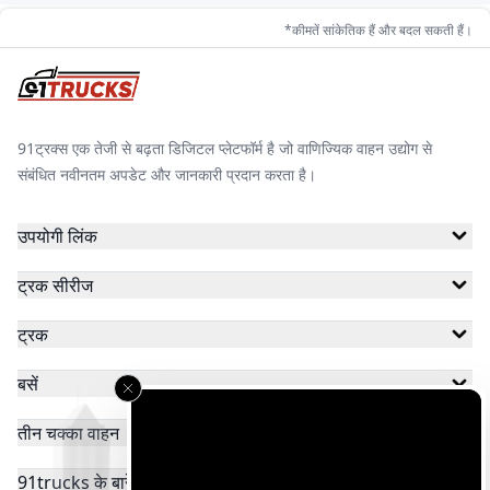
*कीमतें सांकेतिक हैं और बदल सकती हैं।
केटो मोटर्स
मिनी मेट्रो
गयाम मोटर्स
91ट्रक्स एक तेजी से बढ़ता डिजिटल प्लेटफॉर्म है जो वाणिज्यिक वाहन उद्योग से
संबंधित नवीनतम अपडेट और जानकारी प्रदान करता है।
जेम ईवी
जीकॉन ऑटोमोटिव
स्काईराइड
उपयोगी लिंक
ट्रक सीरीज
ठुकराल इलेक्ट्रिक
बैक्सी
ईब्लू
ट्रक
बसें
हेक्सॉल
जॉय
स्टार
तीन चक्का वाहन
91trucks के बारे में