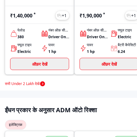
*
*
₹1,40,000
₹1,90,000
+
1
+
1
पेलोड
नंबर ऑफ़ सीट्स
नंबर ऑफ़ सीट्स
फ्यूल टाइप
380
Driver Only
Driver Only
Electric
फ्यूल टाइप
पावर
पावर
बैटरी कैपेसिटी
Electric
1 hp
1 hp
6.24
ऑफ़र देखें
ऑफ़र देखें
सभी Under 2 Lakh देखें
ईंधन प्रकार के अनुसार ADM ऑटो रिक्शा
इलेक्ट्रिक